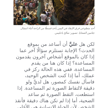
أحد متطوعي فرق الإنقاذ في اليمن يأخذ قسطًا من الراحة أثناء انتشال
جثامين الضحايا. تصوير: صالح باحليس.
لكن هل
عليَّ
أن أساعد من بموقع
الحدث؟ الإجابة تستلزم سؤالًا آخر عما
إذا كان بالموقع أشخاص آخرون يقدمون
المساعدة؟ إذا كان هنا من يقدم
المساعدة، ففي هذه الحالة ركز في
عملك، أما إذا كنت الشخص الوحيد،
فاسأل نفسك كمصور، هل لديَّ ولو
دقيقة لالتقاط الصورة ثم المساعدة. إذا
استطعت، التقط الصورة ثم ساعد
الضحية، أما إذا لم تكن هناك دقيقة فأنقذ
الشخص لأن الحياة الإنسانية هي الأغلى.