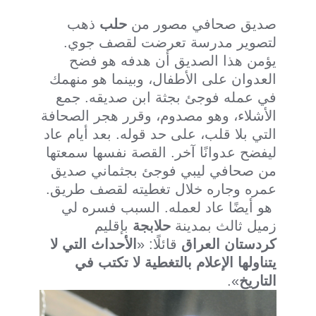
صديق صحافي مصور من
حلب
ذهب
لتصوير مدرسة تعرضت لقصف جوي.
يؤمن هذا الصديق أن هدفه هو فضح
العدوان على الأطفال، وبينما هو منهمك
في عمله فوجئ بجثة ابن صديقه. جمع
الأشلاء، وهو مصدوم، وقرر هجر الصحافة
التي بلا قلب، على حد قوله. بعد أيام عاد
ليفضح عدوانًا آخر. القصة نفسها سمعتها
من صحافي ليبي فوجئ بجثماني صديق
عمره وجاره خلال تغطيته لقصف طريق.
هو أيضًا عاد لعمله. السبب فسره لي
زميل ثالث بمدينة
حلابجة
بإقليم
كردستان العراق
قائلًا: «
الأحداث التي لا
يتناولها الإعلام بالتغطية لا تكتب في
التاريخ
».