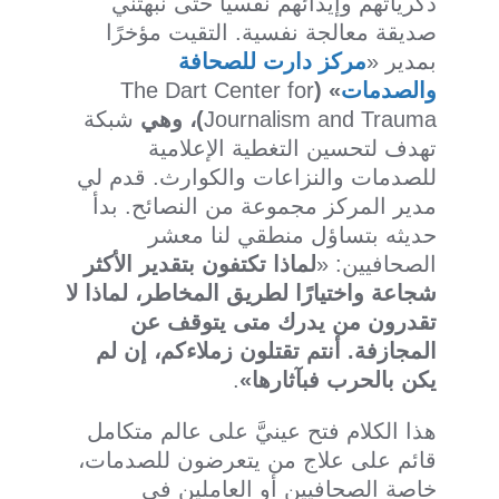
ذكرياتهم وإيذائهم نفسيًّا حتى نبهتني
صديقة معالجة نفسية. التقيت مؤخرًا
بمدير «
مركز دارت للصحافة
والصدمات
»
(
The Dart Center for
Journalism and Trauma
)، وهي
شبكة
تهدف لتحسين التغطية الإعلامية
للصدمات والنزاعات والكوارث. قدم لي
مدير المركز مجموعة من النصائح. بدأ
حديثه بتساؤل منطقي لنا معشر
الصحافيين: «
لماذا تكتفون بتقدير الأكثر
شجاعة واختيارًا لطريق المخاطر، لماذا لا
تقدرون من يدرك متى يتوقف عن
المجازفة. أنتم تقتلون زملاءكم، إن لم
يكن بالحرب فبآثارها»
.
هذا الكلام فتح عينيَّ على عالم متكامل
قائم على علاج من يتعرضون للصدمات،
خاصة الصحافيين أو العاملين في