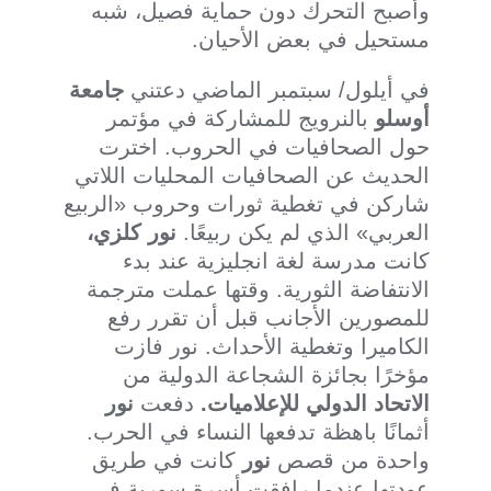
وأصبح التحرك دون حماية فصيل، شبه
مستحيل في بعض الأحيان.
في أيلول/ سبتمبر الماضي دعتني
جامعة
أوسلو
بالنرويج للمشاركة في مؤتمر
حول الصحافيات في الحروب. اخترت
الحديث عن الصحافيات المحليات اللاتي
شاركن في تغطية ثورات وحروب «الربيع
العربي» الذي لم يكن ربيعًا.
نور كلزي،
كانت مدرسة لغة انجليزية عند بدء
الانتفاضة الثورية. وقتها عملت مترجمة
للمصورين الأجانب قبل أن تقرر رفع
الكاميرا وتغطية الأحداث. نور فازت
مؤخرًا بجائزة الشجاعة الدولية من
الاتحاد الدولي للإعلاميات.
دفعت
نور
أثمانًا باهظة تدفعها النساء في الحرب.
واحدة من قصص
نور
كانت في طريق
عودتها عندما رافقت أسرة سورية في