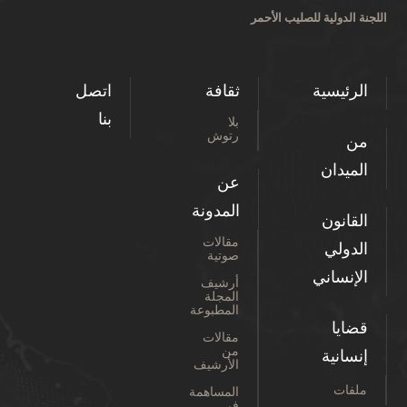
اللجنة الدولية للصليب الأحمر
الرئيسية
ثقافة
اتصل
بنا
بلا
رتوش
من
الميدان
عن
المدونة
القانون
مقالات
الدولي
صوتية
الإنساني
أرشيف
المجلة
المطبوعة
قضايا
مقالات
من
إنسانية
الأرشيف
ملفات
المساهمة
في