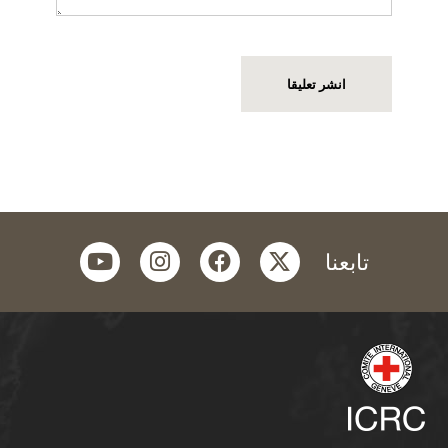
youtube
instagram
facebook
twitter
تابعنا