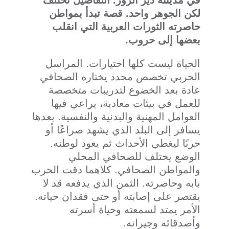
في مدينته دير الزور. التفاصيل تختلف
لكن الجوهر واحد. قصة تبدأ بمواطن
حاصرته الثورات العربية التي انقلب
بعضها إلى حروب.
الحياة ليست كلها اختيارات. المراسل
الحربي تخصص محدد يختاره الصحافي
عادة بعد الخضوع لتدريبات متخصصة
للعمل في بيئات معادية، يراعي فيها
العوامل المهنية والبدنية والنفسية. بعدها
يسافر إلى البلد الذي يشهد صراعًا أو
حربًا ليغطي الأحداث ثم يعود لوطنه.
الوضع يختلف للصحافي المحلي
والمواطن الصحافي. كلاهما دقت الحرب
بابه وحاصرته. الثمن الذي يدفعه قد لا
يقتصر على إصابته أو حتى فقدان حياته.
الأمر يمتد لسمعته وحياة أسرته
وأصدقائه وجيرانه.