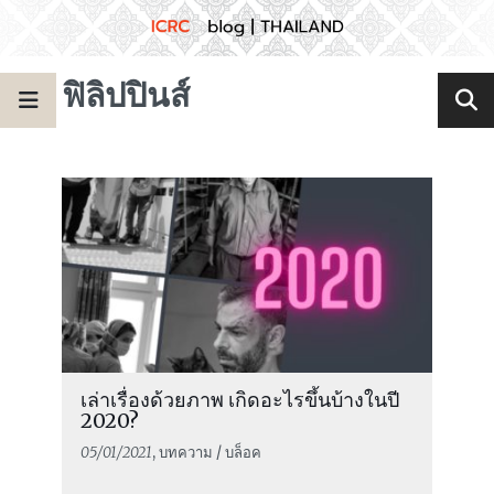
ฟิลิปปินส์
เล่าเรื่องด้วยภาพ เกิดอะไรขึ้นบ้างในปี
2020?
05/01/2021
, บทความ / บล็อค