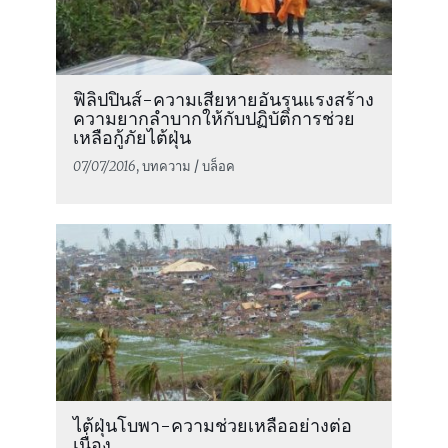
ฟิลิปปินส์-ความเสียหายอันรุนแรงสร้าง
ความยากลำบากให้กับปฏิบัติการช่วย
เหลือกู้ภัยไต้ฝุ่น
07/07/2016
, บทความ / บล็อค
ไต้ฝุ่นโบพา-ความช่วยเหลืออย่างต่อ
เนื่อง