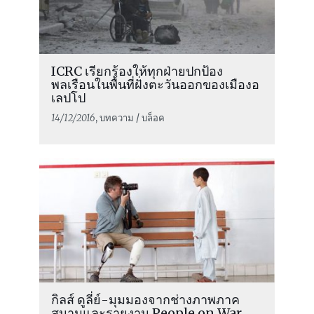
ICRC เรียกร้องให้ทุกฝ่ายปกป้อง
พลเรือนในพื้นที่ฝั่งตะวันออกของเมืองอ
เลปโป
14/12/2016
, บทความ / บล็อค
กิลส์ ดูลี่ย์-มุมมองจากช่างภาพภาค
สนามและรายงาน People on War