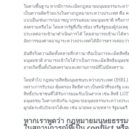
ในทางพื้นฐาน หากมีการละเมิดกฎหมายมนุษยธรรมระหว
เป็นความผิดร้ายแรงในทางกฎหมายระหว่างประเทศ คือ 
แบบอื่นเช่นการก่ออาชญากรรมต่อมวลมนุษยชาติ หรือการทำลา
สงครามหรือไม่ โดยหากรัฐที่เกี่ยวข้อง หรือรัฐของผู้ก่อ
ประเทศอาจเข้ามาดำเนินการได้ โดยสามารถเข้ามาได้หากค
อัยการของศาลอาญาระหว่างประเทศได้มีการตรวจสอบว่าม
อันที่จริงความผิดทั้งหลายที่กล่าวมาถือเป็นการละเมิดสิ
มนุษยชาติ สามารถเข้าใจได้ว่าเป็นการละเมิดสิทธิมนุษยช
อาจเกิดขึ้นทั้งในสงครามและสถานการณ์ที่ไม่มีสงคราม
โดยทั่วไป กฎหมายสิทธิมนุษยชนระหว่างประเทศ (IHRL) 
เพราะการรับรอง คุ้มครอง สิทธิต่างๆ เป็นหน้าที่ของรัฐ 
สิทธิ์ประชาชนที่ได้รับการยอมรับเป็นสากล เช่น สิทธิ LG
มนุษยชน ในทางกลับกัน กฎหมายมนุษยธรรมระหว่างปร
ผูกมัดระดับปัจเจกได้เลย เช่น นายพล นายทหาร รัฐมนตรี 
หากเราพูดว่า กฎหมายมนุษยธรรมร
ในสถานการณ์ที่เป็น conflict หรือ