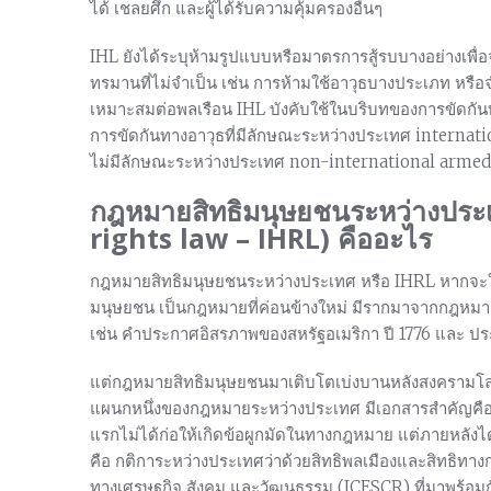
ได้ เชลยศึก และผู้ได้รับความคุ้มครองอื่นๆ
IHL ยังได้ระบุห้ามรูปแบบหรือมาตรการสู้รบบางอย่างเพื
ทรมานที่ไม่จำเป็น เช่น การห้ามใช้อาวุธบางประเภท หรือ
เหมาะสมต่อพลเรือน IHL บังคับใช้ในบริบทของการขัดกันท
การขัดกันทางอาวุธที่มีลักษณะระหว่างประเทศ internati
ไม่มีลักษณะระหว่างประเทศ non-international armed 
กฎหมายสิทธิมนุษยชนระหว่างปร
rights law – IHRL) คืออะไร
กฎหมายสิทธิมนุษยชนระหว่างประเทศ หรือ IHRL หากจะให้ก
มนุษยชน เป็นกฎหมายที่ค่อนข้างใหม่ มีรากมาจากกฎหม
เช่น คำประกาศอิสรภาพของสหรัฐอเมริกา ปี 1776 และ ปร
แต่กฎหมายสิทธิมนุษยชนมาเติบโตเบ่งบานหลังสงครามโลก
แผนกหนึ่งของกฎหมายระหว่างประเทศ มีเอกสารสำคัญคื
แรกไม่ได้ก่อให้เกิดข้อผูกมัดในทางกฎหมาย แต่ภายหลัง
คือ กติการะหว่างประเทศว่าด้วยสิทธิพลเมืองและสิทธิทาง
ทางเศรษฐกิจ สังคม และวัฒนธรรม (ICESCR) ที่มาพร้อมก