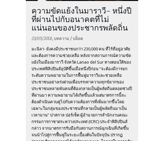
ความขัดแย้งในมาราวี- หนึ่งปี
ที่ผ่านไปกับอนาคตที่ไม่
แน่นอนของประชากรพลัดถิ่น
23/05/2018
, บทความ / บล็อค
มะนิลา- ยังคงมีประชาชนกว่า 230,000 คน ที่ไร้ที่อยู่อาศัย
และต้องการความช่วยเหลือ หลังจากสถานการณ์ความขัด
แย้งในเมืองมาราวี จังหวัด Lanao del Sur ทางตอนใต้ของ
ประเทศฟิลิปปินส์อุบัติขึ้นเมื่อหนึ่งปีก่อน “จะต้องมีการยก
ระดับความพยายามในการฟื้นฟูมาราวีและช่วยเหลือ
ประชาชนอย่างเร่งด่วนเพื่อบรรเทาความทุกข์ยากของ
ประชาชนหลายพันคนที่ต้องกลายเป็นผู้พลัดถิ่นตลอดช่วงปี
ที่ผ่านมา ความพยายามได้เกิดขึ้นแล้วแต่มาตรการนี้จะ
ต้องดำเนินควบคู่ไปกับความต้องการที่เพิ่มมากขึ้นโดย
เฉพาะในกลุ่มของประชาชนที่กลายเป็นผู้พลัดถิ่นมาเป็น
เวลานาน” ปาสกาล ปอร์เช็ต ผู้อำนวยการสำนักงานคณะ
กรรมการกาชาดระหว่างประเทศ (ICRC) ประจำฟิลิปปินส์
กล่าว จากมาตรการรับมือกับสถานการณ์ฉุกเฉินที่เกิดขึ้น
จนนำไปสู่การฟื้นฟูในระยะเบื้องต้นในปัจจุบัน ปรากฏ