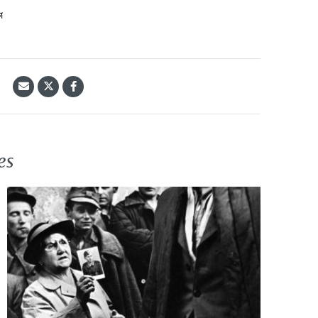
ศ
้
es