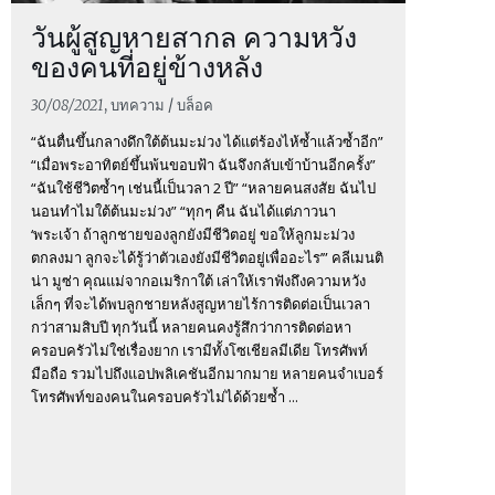
วันผู้สูญหายสากล ความหวัง
ของคนที่อยู่ข้างหลัง
30/08/2021
, บทความ / บล็อค
“ฉันตื่นขึ้นกลางดึกใต้ต้นมะม่วง ได้แต่ร้องไห้ซ้ำแล้วซ้ำอีก”
“เมื่อพระอาทิตย์ขึ้นพ้นขอบฟ้า ฉันจึงกลับเข้าบ้านอีกครั้ง”
“ฉันใช้ชีวิตซ้ำๆ เช่นนี้เป็นวลา 2 ปี” “หลายคนสงสัย ฉันไป
นอนทำไมใต้ต้นมะม่วง” “ทุกๆ คืน ฉันได้แต่ภาวนา
‘พระเจ้า ถ้าลูกชายของลูกยังมีชีวิตอยู่ ขอให้ลูกมะม่วง
ตกลงมา ลูกจะได้รู้ว่าตัวเองยังมีชีวิตอยู่เพื่ออะไร’” คลีเมนติ
น่า มูซ่า คุณแม่จากอเมริกาใต้ เล่าให้เราฟังถึงความหวัง
เล็กๆ ที่จะได้พบลูกชายหลังสูญหายไร้การติดต่อเป็นเวลา
กว่าสามสิบปี ทุกวันนี้ หลายคนคงรู้สึกว่าการติดต่อหา
ครอบครัวไม่ใช่เรื่องยาก เรามีทั้งโซเชียลมีเดีย โทรศัพท์
มือถือ รวมไปถึงแอปพลิเคชันอีกมากมาย หลายคนจำเบอร์
โทรศัพท์ของคนในครอบครัวไม่ได้ด้วยซ้ำ ...