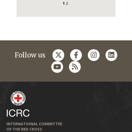
1
2
Follow us
INTERNATIONAL COMMITTEE
OF THE RED CROSS