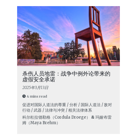
杀伤人员地雷：战争中例外论带来的
虚假安全承诺
2025年3月13日
4 mins read
促进对国际人道法的尊重 / 分析 / 国际人道法 / 敌对
行动 / 武器 / 法律与冲突 / 相关法律体系
科尔杜拉·德勒格（Cordula Droege）
&
玛娅·布雷
姆（Maya Brehm）