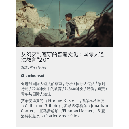
从幻灭到遵守的普遍文化：国际人道
法教育“2.0”
2025年4月10日
3 mins read
促进对国际人道法的尊重 / 分析 / 国际人道法 / 敌对
行动 / 武装冲突中的教育 / 法律与冲突 / 通信 / 问责 /
青年与国际人道法
艾蒂安·库斯特（Etienne Kuster）
,
凯瑟琳·格里宾
（Catherine Gribbin）
,
乔纳森·索梅尔（Jonathan
Somer）
,
托马斯·哈珀（Thomas Harper）
&
夏
洛特·托基奥（Charlotte Tocchio）