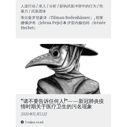
人道行动 / 准入 / 分析 / 影响武装冲突中的行为 / 性
暴力 / 武装团体
蒂尔曼·罗登豪泽（Tilman Rodenhäuser）
,
耶莱
娜·佩伊奇（Jelena Pejic)
&
伊雷内·赫伯特（Irénée
Herbet）
“请不要告诉任何人!”——新冠肺炎疫
情时期关于医疗卫生的污名现象
2020年11月12日
3 mins read