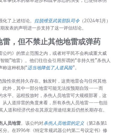
及军事技术的基本进步和战争形态的演变，已使得杀伤
强化了上述结论。
拉脱维亚武装部队司令
（2024年1月）
人近期发表的声明进一步支持了这一评估结论。
地雷，但不禁止其他地雷或弹药
雷公约》的禁止范围之内，或者对平民不会构成重大威
智能”地雷）。他们往往会引用所谓的“非持久性”杀伤人
声称这种机制“
适当地降低了人道风险
”。
其危险性依然持久存在。触发时，这类地雷会与任何其他
。此外，其中一部分地雷可能无法按预期自毁——而
的水平。远程投放时，杀伤人员地雷可大规模部署，这
。从人道排雷的角度来看，所有杀伤人员地雷——包括
为其人道和经济代价在其原定用途结束后仍然长期存在。
伤人员地雷
。该公约对
杀伤人员地雷的定义
（第2条第1
分。在1996年《特定常规武器公约第二号议定书》修