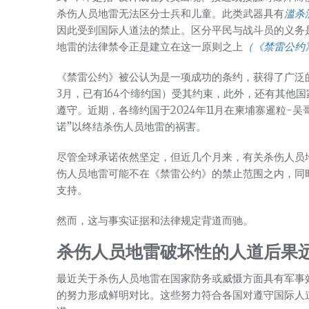
杀伤人员地雷无法区分士兵和儿童。此类武器具有
滥杀
因此受到国际人道法的禁止。区分平民与战斗员的义务是
地雷的法律禁令正是建立在这一原则之上
（《禁雷公约
《禁雷公约》被公认为是一项成功的条约，获得了广泛
3月，已有164个缔约国）受其约束，此外，还有其他国
遵守。近期，各缔约国于2024年11月在柬埔寨暹粒-吴
诺”以终结杀伤人员地雷的祸害。
尽管全球承诺依然坚定，但近几个月来，有关杀伤人员
伤人员地雷可能不在《禁雷公约》的禁止范围之内，同
支持。
然而，这与事实证据和法律规定背道而驰。
杀伤人员地雷破坏性的人道后果
最近关于杀伤人员地雷在国家防务或威慑方面具有军事
的努力形成鲜明对比。这些努力符合各国对遵守国际人