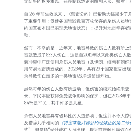
无防备的返乡难民、在控制线巡逻的维和人员、照看羊
自 26 年前生效以来，《禁雷公约》已帮助大幅减少
了重要作用：促使各国销毁数百万枚储存的杀伤人员地雷
约国宣布本国已实现无地雷状态）；提升对地雷幸存者
动。
然而，不幸的是，近年来，地雷导致的伤亡人数有所上升
雷就造成了833人伤亡，这是自2011年以来此类伤亡
装冲突中广泛使用杀伤人员地雷（及伊朗、缅甸和朝鲜
用简易地雷所造成的。2023年，共有23个国家报告
为导致伤亡最多的一类地雷/战争遗留爆炸物。
虽然每年的伤亡人数有所波动，但伤害的模式始终未变
录。平民本应获得免受战争影响的保护，但在2023年
84%是平民，其中许多是儿童。
杀伤人员地雷具有破坏性的人道影响，但这并不令人惊
及措辞几乎相同的
《特定常规武器公约经修正的第二号议
式”，即是指“设计成在人员出现、接近或接触时爆炸而