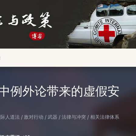
接
中例外论带来的虚假安
国际人道法
/
敌对行动
/
武器
/
法律与冲突
/
相关法律体系