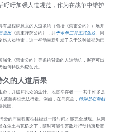
后呼吁加强人道规范，作为在战争中维护
具有里程碑意义的人道条约（包括《禁雷公约》）展开
布退出
《集束弹药公约》，并
于今年三月正式生效
。同
杀伤人员地雷，这一举动重新引发了关于这种被视为已
须强化《禁雷公约》等条约背后的人道动机，摒弃可出
势如何特殊均应如此。
持久的人道后果
生命，并破坏民众的生计。地雷幸存者——其中许多是
人甚至再也无法行走。例如，在乌克兰，
特别是在前线
要原因。
污染的严重程度往往经过一段时间才能完全显现。从柬
伏在尘土与瓦砾之下，随时可能伤害敌对行动结束后毫