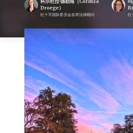
科尔杜拉·德勒格（Cordula
玛
Droege）
B
红十字国际委员会首席法律顾问
红