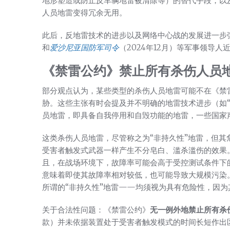
地形塑造或防止反车辆地雷被清除等）的替代手段，以
人员地雷变得冗余无用。
此后，反地雷技术的进步以及网络中心战的发展进一步
和
爱沙尼亚国防军司令
（2024年12月）等军事领导
《禁雷公约》禁止所有杀伤人员
部分观点认为，某些类型的杀伤人员地雷可能不在《禁
胁。这些主张有时会提及并不明确的地雷技术进步（如“
员地雷，即具备自我停用和自毁功能的地雷，一些国家
这类杀伤人员地雷，尽管称之为“非持久性”地雷，但
受害者触发式武器一样产生不分皂白、滥杀滥伤的效果
且，在战场环境下，故障率可能会高于受控测试条件下
意味着即使其故障率相对较低，也可能导致大规模污染
所谓的“非持久性”地雷——均须视为具有危险性，因
关于合法性问题：《禁雷公约》
无一例外地禁止所有杀
款）并未依据装置处于受害者触发模式的时间长短作出区