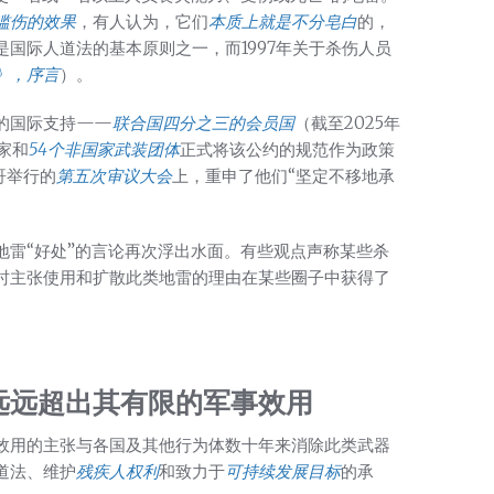
滥伤的效果
，有人认为，它们
本质上就是不分皂白
的，
国际人道法的基本原则之一，而1997年关于杀伤人员
》，序言
）。
的国际支持——
联合国四分之三的会员国
（截至2025年
家和
54个非国家武装团体
正式将该公约的规范作为政策
哥举行的
第五次审议大会
上，重申了他们“坚定不移地承
地雷“好处”的言论再次浮出水面。有些观点声称某些杀
时主张使用和扩散此类地雷的理由在某些圈子中获得了
远远超出其有限的军事效用
效用的主张与各国及其他行为体数十年来消除此类武器
道法、维护
残疾人权利
和致力于
可持续发展目标
的承