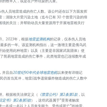
群的牧羊人，或是在户外玩耍的儿童。
了杀伤人员地雷造成的伤亡人数。该公约还在以下方面发挥
：清除大片受污染土地（迄今已有 30 个曾受污染的缔
困境的关注；并帮助动员大量资源用于开展地雷相关行
。2023年，根据
地雷监测机构
的记录，仅杀伤人员地
人数最多的一年。该监测机构指出，这一激增主要是俄乌武
开始使用此种地雷）以及（主要是非国家武装团体）使
出现了简易地雷造成的伤亡事件，此类地雷也已连续数年成
，并且自
20世纪90年代全球地雷危机
以来便有详细记
平民仍首当其冲，地雷/战争遗留爆炸物造成的伤亡人数中
讶。根据相关法律定义（
《禁雷公约》第2条第1款
，以
定书》第2条第3款
），这些武器属于“受害者触发
使一名或一名以上人员丧失能力、受伤或死亡”的地雷。