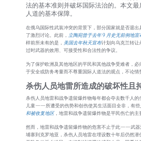
法的基本准则并破坏国际法治的。本文最
人道的基本保障。
在俄乌国际性武装冲突的背景下，部分国家就是否退出
了激烈讨论。此前，
立陶宛曾于去年 9 月史无前例地宣
样前所未有的是，
美国去年秋天宣布
计划向乌克兰转让
过时武器的效用、可接受性和合法性的争议。
为了保护欧洲及其他地区的平民和其他战争受难者，必
于安全或防务考量而不尊重国际人道法的观点，不论情
杀伤人员地雷所造成的破坏性且
杀伤人员地雷和战争遗留爆炸物每年都会夺去数千人的
儿童——所遭受的伤势和创伤使其生活面目全非，有些
和被收复地区
，地雷和战争遗留爆炸物是平民伤亡的主
然而，地雷和战争遗留爆炸物的危害不止于此——武器
埔寨到克罗地亚，杀伤人员地雷在埋设数十年后仍然潜