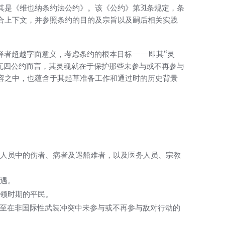
其是《维也纳条约法公约》。该《公约》第31条规定，条
合上下文，并参照条约的目的及宗旨以及嗣后相关实践
释者超越字面意义，考虑条约的根本目标——即其“灵
瓦四公约而言，其灵魂就在于保护那些未参与或不再参与
容之中，也蕴含于其起草准备工作和通过时的历史背景
人员中的伤者、病者及遇船难者，以及医务人员、宗教
遇。
领时期的平民。
伸至在非国际性武装冲突中未参与或不再参与敌对行动的