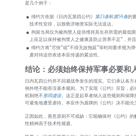
是几个例子：
缔约方依据《日内瓦第四公约》
第23条
和
第59条
的
技术性安排，以致救济物资实际无法送达。
拘留当局仅为被拘禁人提供维持其生存所需的最低限
上应足以保持被拘禁人之健康及防止营养不足”，并且
缔约方将“尽快”或“不得无故拖延”等时间要求视为
肃对待这些表述本应传递的紧迫性。
结论：必须始终保持军事必要和
日内瓦四公约并不回避战争发生的现实。它们承认各方
例外绝不能吞没基本规则。为了实现《公约》宗旨，必
机制绝不
形同虚设
。这正是起草者纳入这些规则和保障
可避免地遭受虐待。本应作为盾牌的《公约》决不能沦
正因如此，善意原则不可或缺：它能确保对《公约》的
性精神高于技术性规避。