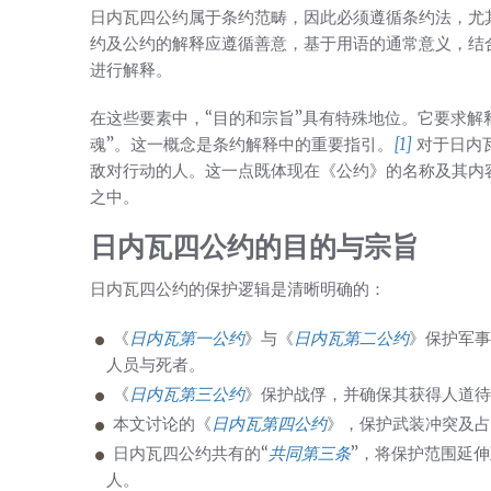
日内瓦四公约属于条约范畴，因此必须遵循条约法，尤
约及公约的解释应遵循善意，基于用语的通常意义，结
进行解释。
在这些要素中，“目的和宗旨”具有特殊地位。它要求解
魂”。这一概念是条约解释中的重要指引。
[1]
对于日内
敌对行动的人。这一点既体现在《公约》的名称及其内
之中。
日内瓦四公约的目的与宗旨
日内瓦四公约的保护逻辑是清晰明确的：
《
日内瓦第一公约
》与《
日内瓦第二公约
》保护军事
人员与死者。
《
日内瓦第三公约
》保护战俘，并确保其获得人道待
本文讨论的《
日内瓦第四公约
》，保护武装冲突及占
日内瓦四公约共有的“
共同第三条
”，将保护范围延
人。