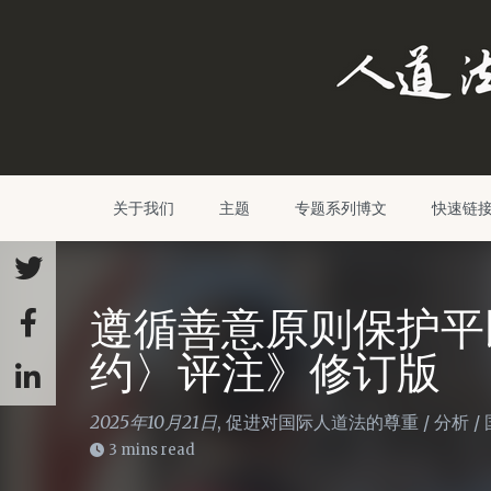
关于我们
主题
专题系列博文
快速链
遵循善意原则保护平
约〉评注》修订版
2025年10月21日
,
促进对国际人道法的尊重
/
分析
/
3 mins read