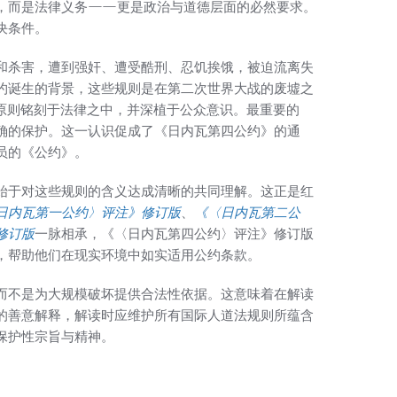
，而是法律义务——更是政治与道德层面的必然要求。
决条件。
和杀害，遭到强奸、遭受酷刑、忍饥挨饿，被迫流离失
约诞生的背景，这些规则是在第二次世界大战的废墟之
一原则铭刻于法律之中，并深植于公众意识。最重要的
确的保护。这一认识促成了《日内瓦第四公约》的通
员的《公约》。
始于对这些规则的含义达成清晰的共同理解。这正是红
日内瓦第一公约〉评注》修订版
、
《〈日内瓦第二公
修订版
一脉相承，《〈日内瓦第四公约〉评注》修订版
，帮助他们在现实环境中如实适用公约条款。
而不是为大规模破坏提供合法性依据。这意味着在解读
的善意解释，解读时应维护所有国际人道法规则所蕴含
保护性宗旨与精神。