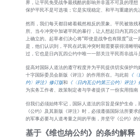
界，让平民免受战争最残酷的影响并非遥不可及的理想
保护平民不是可选项；它是实现稳定、和平与重建的先
然而，我们每天都目睹着截然相反的景象。平民被致残
所。当今冲突中加诸平民的暴行，让人想起日内瓦四公
上确立的。起草者们决心将“即使是战争也有限度”这
是，他们认识到，平民在武装冲突时期需要获得清晰明
过，它也是日内瓦四公约中唯一一部关注平民而非战斗
提高对国际人道法的遵守程度并为平民提供切实保护均
十字国际委员会新版《评注》的作用所在。与此前
《〈
约〉评注》修订版
和
《〈日内瓦公约第三公约〉评注》
为实务工作者、政策制定者与学者提供了一份实用指南
但我们必须始终牢记，国际人道法的宗旨是保护生命，
《公约》及其新版《评注》时，必须遵循国际法所要求
的军事必要与人道考量之间的平衡，并坚守《公约》的
基于《维也纳公约》的条约解释