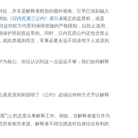
特征，并非是解释者附加的额外视角。它早已深刻融入
例如
《日内瓦第三公约》第21条
规定的监禁权，或是
但这些权力均受到保障措施的严格限制，以防止滥用。
强保护而刻意起草的。同时，日内瓦四公约还包含禁止
，就此类规则而言，军事必要永远不得凌驾于人道原则
护为核心。但仅认识到这一点远远不够；我们如何解释
么善意原则则指明了《公约》必须以何种方式予以解释
图”
的态度从事解释工作。例如，当解释者援引作为
[2]
照所有相关来源。解释者不得仅挑选对自身结论有利的