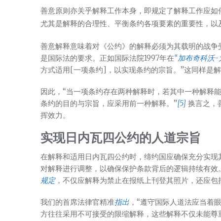
善意原则亦关乎解释工作本身，即规定了解释工作应如
尤其是解释的合理性、平衡条约各项要素的重要性，以
善意解释意味着对《公约》的解释必须为其载明的战争
是国际法的要求。正如国际法院1997年在
“加布奇科沃-
方式适用[一项条约]，以实现条约的宗旨。”这同样是
因此，“当一项条约存在两种解释时，若其中一种解释
条约的目的与宗旨，应采用前一种解释。”
[5]
换言之，
挥效力。
实现日内瓦四公约的人道宗旨
在解释和适用日内瓦四公约时，缔约国应确保充分实现
对解释进行调整，以确保保护条款背后的逻辑持续有效
规定
，不仅应解释为禁止在报纸上刊登其照片，还应包
我们的首席法律官精准
指出
，“遵守国际人道法应当着
方往往采用不可接受的限缩解释，这些解释不仅未能尊