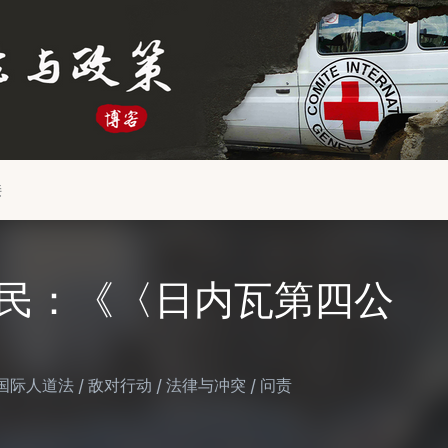
接
民：《〈日内瓦第四公
国际人道法
/
敌对行动
/
法律与冲突
/
问责