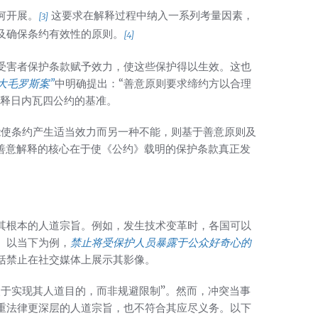
何开展。
这要求在解释过程中纳入一系列考量因素，
[3]
及确保条约有效性的原则。
[4]
受害者保护条款赋予效力，使这些保护得以生效。这也
大毛罗斯案”
中明确提出：“善意原则要求缔约方以合理
解释日内瓦四公约的基准。
能使条约产生适当效力而另一种不能，则基于善意原则及
善意解释的核心在于使《公约》载明的保护条款真正发
其根本的人道宗旨。例如，发生技术变革时，各国可以
。以当下为例，
禁止将受保护人员暴露于公众好奇心的
括禁止在社交媒体上展示其影像。
眼于实现其人道目的，而非规避限制”。然而，冲突当事
重法律更深层的人道宗旨，也不符合其应尽义务。以下