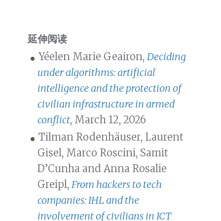
延伸阅读
Yéelen Marie Geairon,
Deciding
under algorithms: artificial
intelligence and the protection of
civilian infrastructure in armed
conflict
, March 12, 2026
Tilman Rodenhäuser, Laurent
Gisel, Marco Roscini, Samit
D’Cunha and Anna Rosalie
Greipl,
From hackers to tech
companies: IHL and the
involvement of civilians in ICT