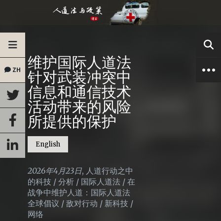
维护国际人道法
ZH
针对武装冲突中
信息和通信技术
活动带来的风险
所提供的保护
English
2026年4月23日
,
人道行动之中
的科技
/
分析
/
国际人道法
/
在
战争中维护人道：国际人道法
全球倡议
/
敌对行动
/
新科技
/
网络