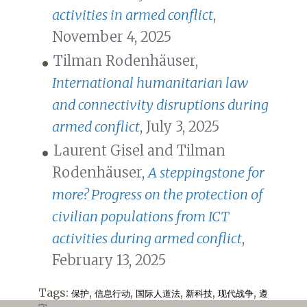
activities in armed conflict
,
November 4, 2025
Tilman Rodenhäuser,
International humanitarian law
and connectivity disruptions during
armed conflict
, July 3, 2025
Laurent Gisel and Tilman
Rodenhäuser,
A steppingstone for
more? Progress on the protection of
civilian populations from ICT
activities during armed conflict
,
February 13, 2025
Tags:
,
,
,
,
,
保护
信息行动
国际人道法
新科技
现代战争
遵