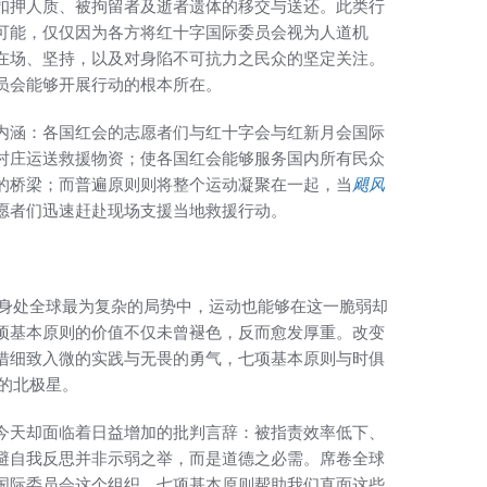
扣押人质、被拘留者及逝者遗体的移交与送还。此类行
可能，仅仅因为各方将红十字国际委员会视为人道机
在场、坚持，以及对身陷不可抗力之民众的坚定关注。
员会能够开展行动的根本所在。
内涵：各国红会的志愿者们与红十字会与红新月会国际
村庄运送救援物资；使各国红会能够服务国内所有民众
的桥梁；而普遍原则则将整个运动凝聚在一起，当
飓风
愿者们迅速赶赴现场支援当地救援行动。
身处全球最为复杂的局势中，运动也能够在这一脆弱却
项基本原则的价值不仅未曾褪色，反而愈发厚重。改变
借细致入微的实践与无畏的勇气，七项基本原则与时俱
的北极星。
今天却面临着日益增加的批判言辞：被指责效率低下、
避自我反思并非示弱之举，而是道德之必需。席卷全球
国际委员会这个组织。七项基本原则帮助我们直面这些