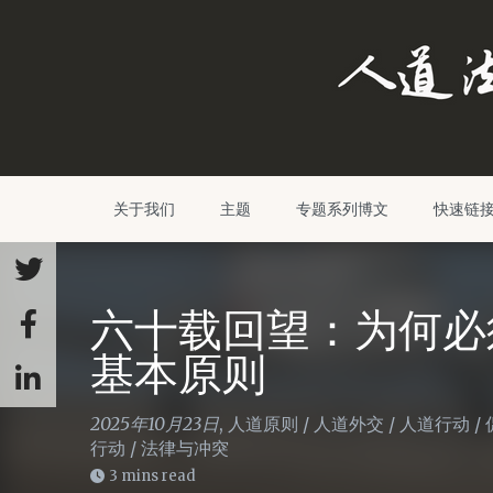
关于我们
主题
专题系列博文
快速链
六十载回望：为何必
基本原则
2025年10月23日
,
人道原则
/
人道外交
/
人道行动
/
行动
/
法律与冲突
3 mins read