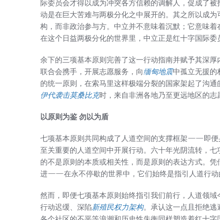
际委员会才得以成为冲突各方信赖的调解人，促成了被
动是在巨大苦难与两极分化之中展开的。其之所以成为
构，而非政治参与方。中立并不意味着沉默；它意味着
在这个日益两极分化的世界里，中立正是红十字国际委
余下的三项基本原则完善了这一行动指南并赋予其深厚
联合会携手，开展志愿服务，向
缅甸地震
中孤立无援的
的统一原则，在索马里这样极端分裂的国家架起了沟通
伊代袭击莫桑比克
时，来自非洲各地乃至更远地区的志
以原则为鉴 勿以为盾
七项基本原则共同构成了人道空间的支撑框架——即便
至关重要的人道空间中开展行动。六十年光阴流转，七
的不是原则的本质或相关性，而是原则的表达方式。凭
进——在永不停歇的世界中，它们始终是指引人道行动
然而，即便七项基本原则始终指引我们前行，人道领域
行动迟缓、深陷
新殖民权力架构
。承认这一点且拒绝逃
各个社区的不平等浪潮和历史性失衡同样塑造着红十字