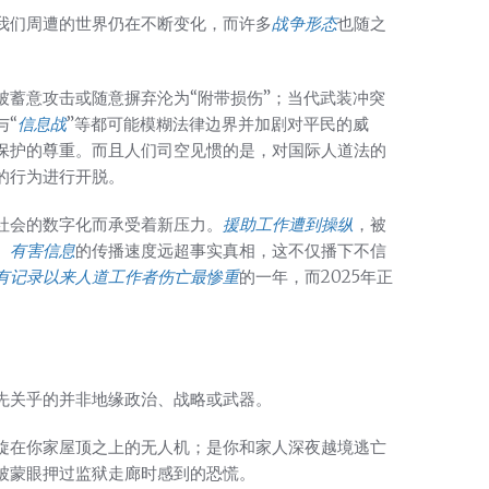
我们周遭的世界仍在不断变化，而许多
战争形态
也随之
被蓄意攻击或随意摒弃沦为“附带损伤”；当代武装冲突
与“
信息战
”等都可能模糊法律边界并加剧对平民的威
保护的尊重。而且人们司空见惯的是，对国际人道法的
的行为进行开脱。
社会的数字化而承受着新压力。
援助工作遭到操纵
，被
。
有害信息
的传播速度远超事实真相，这不仅播下不信
有记录以来人道工作者伤亡最惨重
的一年，而2025年正
先关乎的并非地缘政治、战略或武器。
旋在你家屋顶之上的无人机；是你和家人深夜越境逃亡
被蒙眼押过监狱走廊时感到的恐慌。