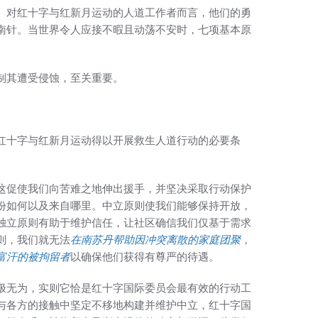
。对红十字与红新月运动的人道工作者而言，他们的勇
南针。当世界令人应接不暇且动荡不安时，七项基本原
制其遭受侵蚀，至关重要。
红十字与红新月运动得以开展救生人道行动的必要条
这促使我们向苦难之地伸出援手，并坚决采取行动保护
份如何以及来自哪里。中立原则使我们能够保持开放，
独立原则有助于维护信任，让社区确信我们仅基于需求
则，我们就无法
在南苏丹帮助因冲突离散的家庭团聚
，
富汗的被拘留者
以确保他们获得有尊严的待遇。
极无为，实则它恰是红十字国际委员会最有效的行动工
与各方的接触中坚定不移地构建并维护中立，红十字国