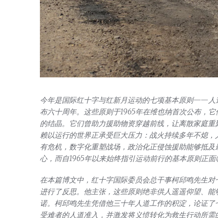
今年是国际红十字与红新月运动的七项基本原则——人
布六十周年。这些原则于1965年在维也纳首次公布，
的结晶。它们曾助力援助物资穿越前线，让离散家庭重
赖以运行的世界正承受巨大压力：战火持续多年不熄，
有危机，数字化重塑战场，政治化正侵蚀援助能够抵及
心，而自1965年以来始终指引运动前行的基本原则正
在本篇博文中，红十字国际委员会总干事柯邱鸣先生对
进行了反思。他主张，这些原则绝非供人遥遥仰望、能
诺。柯邱鸣先生凭借他三十年人道工作的积淀，论证了
受难者的人道准入，并激发将义愤转化为救生行动所需