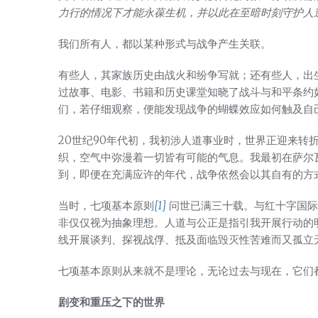
力行的情况下才能永葆生机，并以此在至暗时刻守护人
我们所有人，都以某种形式与战争产生关联。
有些人，其家族历史由战火和纷争写就；还有些人，出
过故事、电影、书籍和历史课堂知晓了战斗与和平条约
们，若仔细观察，便能发现战争的蝴蝶效应如何触及自
20世纪90年代初，我初涉人道事业时，世界正迎来转
织，空气中弥漫着一切皆有可能的气息。我最初在萨尔
到，即便在充满应许的年代，战争依然会以其自有的方
当时，七项基本原则
[1]
问世已满三十载。与红十字国际
非仅仅视为抽象理想。人道与公正是指引我开展行动的
线开展谈判、探视战俘、抵及面临毁灭性苦难而又孤立
七项基本原则从来就不是理论，无论过去与现在，它们
剧变和重压之下的世界