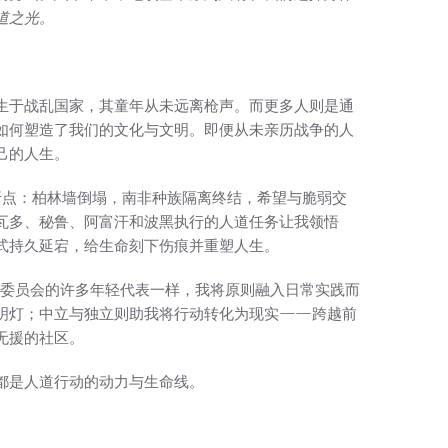
道之光。
生于战乱国家，其童年从未远离枪声。而更多人则是通
如何塑造了我们的文化与文明。即便从未亲历战争的人
己的人生。
折点：柏林墙倒塌，南非种族隔离终结，希望与脆弱交
瓦多、秘鲁、阿富汗和波黑执行的人道任务让我领悟
式持久延宕，给生命刻下伤痕并重塑人生。
委员会的许多年轻代表一样，我将原则融入日常实践而
明灯；中立与独立则助我将行动转化为现实——跨越前
无援的社区。
都是人道行动的动力与生命线。