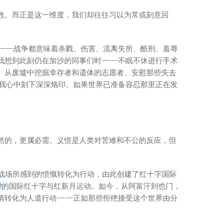
数。而正是这一维度，我们却往往习以为常或刻意回
——战争都意味着杀戮、伤害、流离失所、酷刑、羞辱
我想到此刻仍在加沙的同事们时——不眠不休进行手术
、从废墟中挖掘幸存者和遗体的志愿者、安慰那些失去
我心中刻下深深烙印。如果世界已准备容忍那里正在发
然的，更属必需。义愤是人类对苦难和不公的反应，但
诺战场所感到的愤慨转化为行动，由此创建了红十字国际
难
的国际红十字与红新月运动。如今，从阿富汗到也门，
情转化为人道行动——正如那些拒绝接受这个世界由分