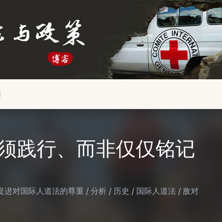
接
须践行、而非仅仅铭记
促进对国际人道法的尊重
/
分析
/
历史
/
国际人道法
/
敌对