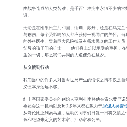
由战争造成的人类苦难，是千百年冲突中永恒不变的常
避。
无论是在刚果民主共和国、缅甸、苏丹，还是在乌克兰
与创伤。每个受影响的人都应获得一视同仁的关怀。当
的外科医生、冒着巨大风险抵及有需求民众的工作人员
父母的孩子们的护士——他们身上难以承受的重担，在
生的一切，那么我们共同的人道便危在旦夕。
从义愤到行动
我们当中的许多人对当今世局产生的愤慨之情不仅是自
义愤本身远远不够。
红十字国家委员会的创始人亨利·杜南将他在索尔费里
委员会这一机构以及160多年来都在致力于
减轻人类苦
从哥伦比亚到索马里，运动的同事们日复一日将义愤之
裂和绝望来定义的艺术家、活动家和公民。