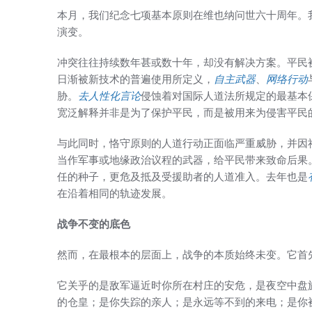
本月，我们纪念七项基本原则在维也纳问世六十周年。
演变。
冲突往往持续数年甚或数十年，却没有解决方案。平民
日渐被新技术的普遍使用所定义，
自主武器
、
网络行动
胁。
去人性化言论
侵蚀着对国际人道法所规定的最基本
宽泛解释并非是为了保护平民，而是被用来为侵害平民
与此同时，恪守原则的人道行动正面临严重威胁，并因
当作军事或地缘政治议程的武器，给平民带来致命后果
任的种子，更危及抵及受援助者的人道准入。去年也是
在沿着相同的轨迹发展。
战争不变的底色
然而，在最根本的层面上，战争的本质始终未变。它首
它关乎的是敌军逼近时你所在村庄的安危，是夜空中盘
的仓皇；是你失踪的亲人；是永远等不到的来电；是你