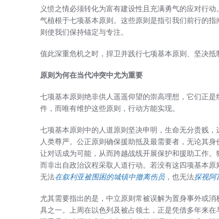
义愤之情必须转化为富有建设性且充满勇气的应对行动
气植根于七项基本原则。这些原则是指引我们前行的指
则使我们保持锚定与专注。
值此深重危机之时，捍卫并践行七项基本原则、坚决抵
原则为何在当代冲突中尤为重要
七项基本原则绝非供人遥遥仰望的崇高理想，它们正是
件，而唯有维护这些原则，行动方能实现。
七项基本原则中的人道原则坚决申明，生命无分贵贱，
人类尊严。公正原则确保援助抵及最需要者，无论其身
让对话成为可能，从而跨越战线开展保护和援助工作。
而非出自政治议程采取人道行动。若没有这四项基本原
无法
在叙利亚被围困的城镇中撤离伤员
，也无法
探视阿
尤其需要指出的是，中立原则常被误解为置身事外或消
具之一。上周在以色列及被占领土，正是凭借多年来在