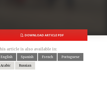
DOWNLOAD ARTICLE PDF
his article is also available in:
English
Spanish
French
Portuguese
Arabic
Russian