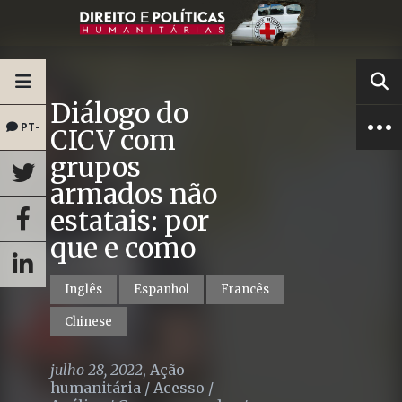
Diálogo do
PT-
CICV com
grupos
BR
armados não
estatais: por
que e como
Inglês
Espanhol
Francês
Chinese
julho 28, 2022
,
Ação
humanitária
/
Acesso
/