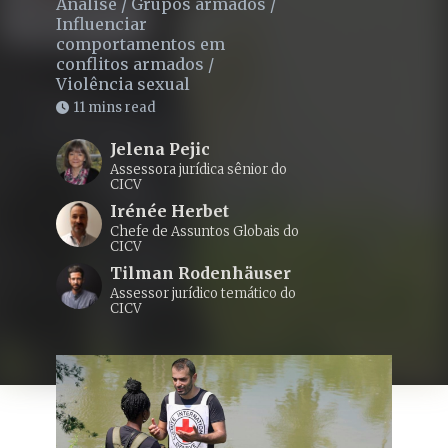
Análise
/
Grupos armados
/
Influenciar
comportamentos em
conflitos armados
/
Violência sexual
11 mins read
Jelena Pejic
Assessora jurídica sênior do
CICV
Irénée Herbet
Chefe de Assuntos Globais do
CICV
Tilman Rodenhäuser
Assessor jurídico temático do
CICV