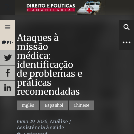
Ataques à
PT-
missão
médica:
BR
identificação
de problemas e
práticas
recomendadas
Inglês
Espanhol
Chinese
maio 29, 2026
,
Análise
/
Assistência à saúde