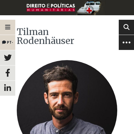
Tilman
Rodenhäuser
PT-
BR