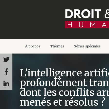
À propos
Thèmes
Séries spéciales
L’intelligence artifi
profondément tran
dont les conflits a
menés et résolus ?