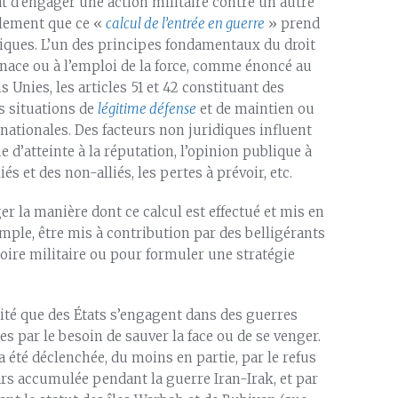
tat d’engager une action militaire contre un autre
alement que ce «
calcul de l’entrée en guerre
» prend
tiques. L’un des principes fondamentaux du droit
menace ou à l’emploi de la force, comme énoncé au
s Unies, les articles 51 et 42 constituant des
s situations de
légitime défense
et de maintien ou
rnationales. Des facteurs non juridiques influent
 d’atteinte à la réputation, l’opinion publique à
iés et des non-alliés, les pertes à prévoir, etc.
r la manière dont ce calcul est effectué et mis en
mple, être mis à contribution par des belligérants
toire militaire ou pour formuler une stratégie
lité que des États s’engagent dans des guerres
s par le besoin de sauver la face ou de se venger.
a été déclenchée, du moins en partie, par le refus
lars accumulée pendant la guerre Iran-Irak, et par