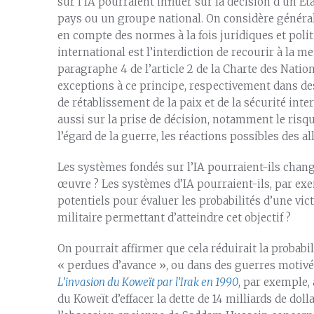
sur l’IA pourraient influer sur la décision d’un É
pays ou un groupe national. On considère génér
en compte des normes à la fois juridiques et poli
international est l’interdiction de recourir à la 
paragraphe 4 de l’article 2 de la Charte des Nation
exceptions à ce principe, respectivement dans de
de rétablissement de la paix et de la sécurité inte
aussi sur la prise de décision, notamment le risque
l’égard de la guerre, les réactions possibles des all
Les systèmes fondés sur l’IA pourraient-ils change
œuvre ? Les systèmes d’IA pourraient-ils, par exe
potentiels pour évaluer les probabilités d’une vic
militaire permettant d’atteindre cet objectif ?
On pourrait affirmer que cela réduirait la probabi
« perdues d’avance », ou dans des guerres motivée
L’invasion du Koweït par l’Irak en 1990
, par exemple, 
du Koweït d’effacer la dette de 14 milliards de dol