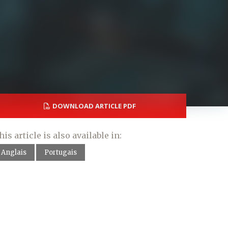
DOWNLOAD ARTICLE PDF
his article is also available in:
Anglais
Portugais