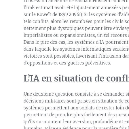
l’obsession ancienne de Saddam Hussein concernan
l’Irak estimait avoir été injustement annexées p
sur le Koweït de 1899 à 1961). Si les systèmes d’ai
tels conflits, alors les retombées pour les civils 
nettement plus dystopiques peuvent être envisag
impérialistes ou expansionnistes, un tel recours 
Dans le pire des cas, les systèmes d’IA pourraien
dans laquelle les systèmes informatiques seraient
victoires sont possibles, favorisant l’intrusion da
d’oppositions et des guerres préventives.
L’IA en situation de confl
Une deuxième question consiste à se demander si 
décisions militaires sont prises en situation de c
systèmes permettent aux soldats de rester loin du 
permettent de prendre plus facilement des mesures 
qu’ils surmontent leur aversion, profondément enr
humains. Mise en évidence pour la première fois 