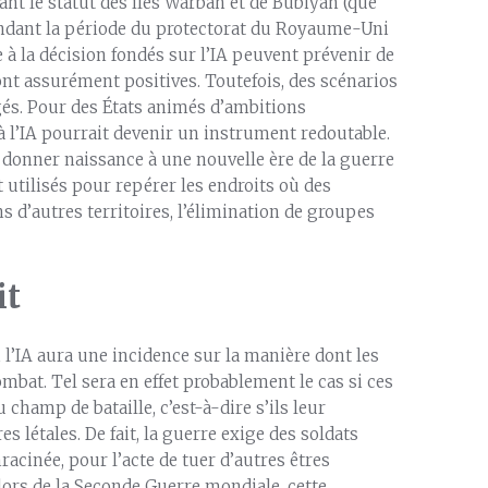
t le statut des îles Warbah et de Bubiyan (que
endant la période du protectorat du Royaume-Uni
de à la décision fondés sur l’IA peuvent prévenir de
sont assurément positives. Toutefois, des scénarios
és. Pour des États animés d’ambitions
à l’IA pourrait devenir un instrument redoutable.
t donner naissance à une nouvelle ère de la guerre
 utilisés pour repérer les endroits où des
ns d’autres territoires, l’élimination de groupes
it
l’IA aura une incidence sur la manière dont les
ombat. Tel sera en effet probablement le cas si ces
champ de bataille, c’est-à-dire s’ils leur
létales. De fait, la guerre exige des soldats
acinée, pour l’acte de tuer d’autres êtres
lors de la Seconde Guerre mondiale, cette