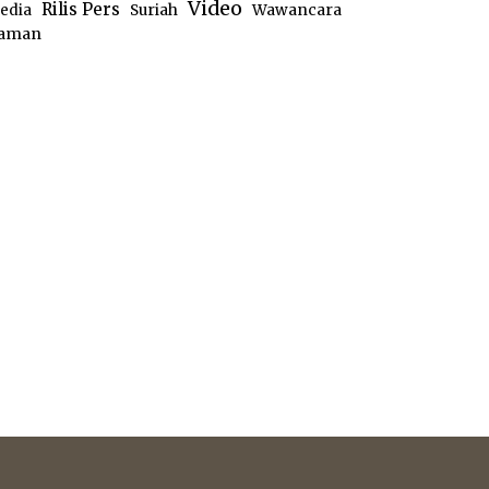
Video
Rilis Pers
edia
Suriah
Wawancara
aman
e