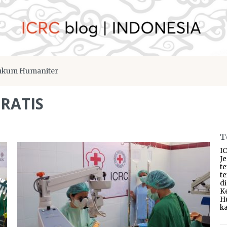
kum Humaniter
RATIS
T
IC
J
t
t
d
K
H
ka