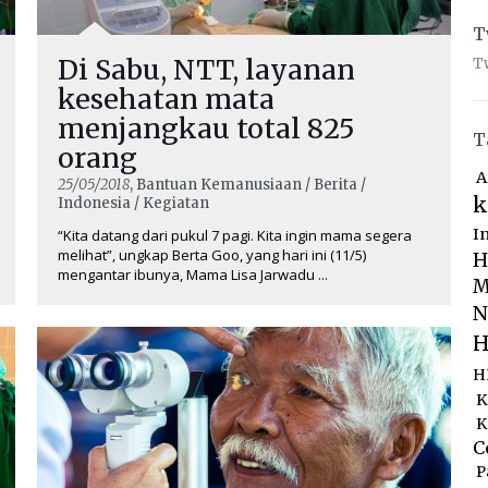
T
Di Sabu, NTT, layanan
T
kesehatan mata
menjangkau total 825
T
orang
A
25/05/2018
, Bantuan Kemanusiaan / Berita /
k
Indonesia / Kegiatan
I
“Kita datang dari pukul 7 pagi. Kita ingin mama segera
melihat”, ungkap Berta Goo, yang hari ini (11/5)
H
mengantar ibunya, Mama Lisa Jarwadu ...
M
N
H
H
K
K
C
P