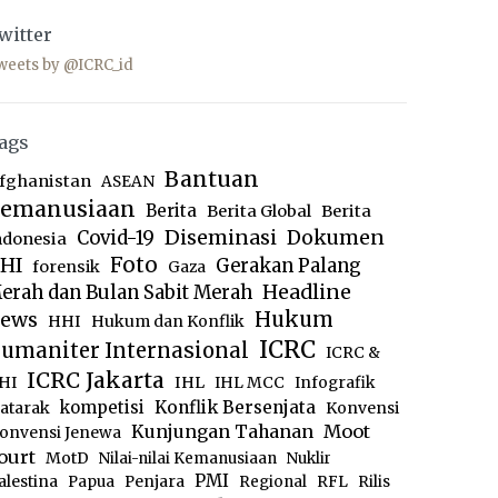
witter
weets by @ICRC_id
ags
Bantuan
fghanistan
ASEAN
emanusiaan
Berita
Berita Global
Berita
Diseminasi
Dokumen
Covid-19
ndonesia
Foto
HI
Gerakan Palang
forensik
Gaza
Headline
erah dan Bulan Sabit Merah
ews
Hukum
HHI
Hukum dan Konflik
ICRC
umaniter Internasional
ICRC &
ICRC Jakarta
IHL
HI
IHL MCC
Infografik
kompetisi
Konflik Bersenjata
atarak
Konvensi
Moot
Kunjungan Tahanan
onvensi Jenewa
ourt
MotD
Nilai-nilai Kemanusiaan
Nuklir
PMI
alestina
Papua
Penjara
Regional
RFL
Rilis