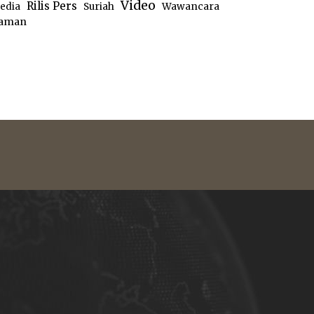
Video
Rilis Pers
edia
Suriah
Wawancara
aman
e