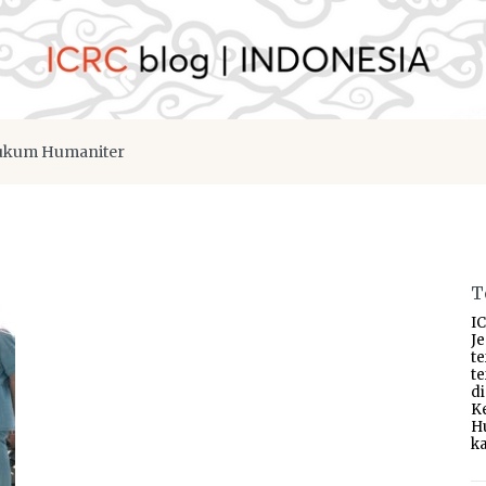
kum Humaniter
T
IC
J
t
t
d
K
H
ka