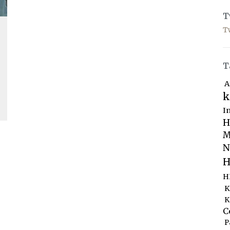
T
T
T
A
k
I
H
M
N
H
H
K
K
C
P