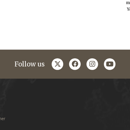
m
Y
twitter
facebook
instagram
youtub
Follow us
mer