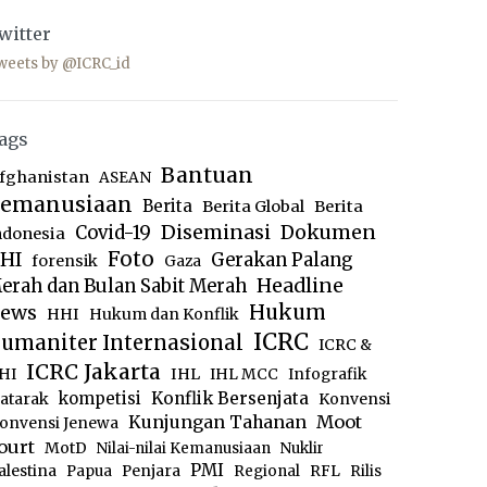
witter
weets by @ICRC_id
ags
Bantuan
fghanistan
ASEAN
emanusiaan
Berita
Berita Global
Berita
Diseminasi
Dokumen
Covid-19
ndonesia
Foto
HI
Gerakan Palang
forensik
Gaza
Headline
erah dan Bulan Sabit Merah
ews
Hukum
HHI
Hukum dan Konflik
ICRC
umaniter Internasional
ICRC &
ICRC Jakarta
IHL
HI
IHL MCC
Infografik
kompetisi
Konflik Bersenjata
atarak
Konvensi
Moot
Kunjungan Tahanan
onvensi Jenewa
ourt
MotD
Nilai-nilai Kemanusiaan
Nuklir
PMI
alestina
Papua
Penjara
Regional
RFL
Rilis