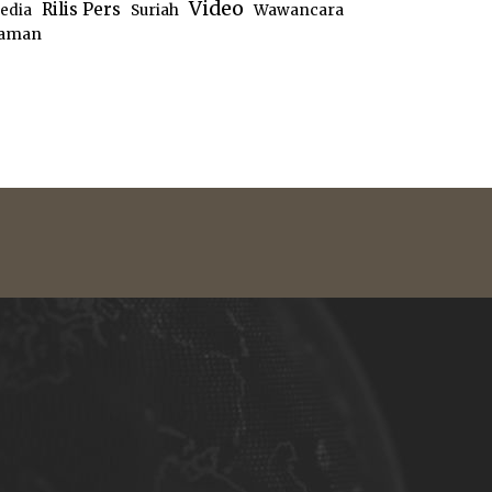
Video
Rilis Pers
edia
Suriah
Wawancara
aman
e