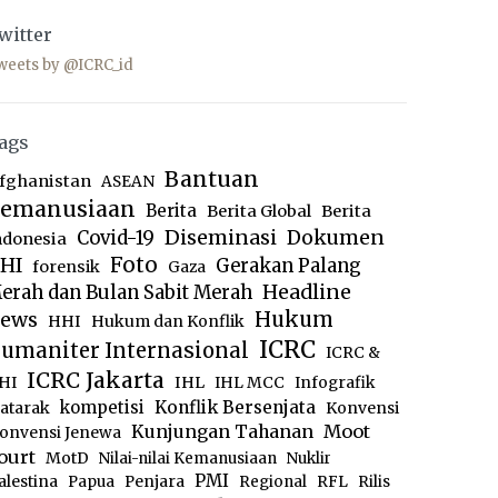
witter
weets by @ICRC_id
ags
Bantuan
fghanistan
ASEAN
emanusiaan
Berita
Berita Global
Berita
Diseminasi
Dokumen
Covid-19
ndonesia
Foto
HI
Gerakan Palang
forensik
Gaza
Headline
erah dan Bulan Sabit Merah
ews
Hukum
HHI
Hukum dan Konflik
ICRC
umaniter Internasional
ICRC &
ICRC Jakarta
IHL
HI
IHL MCC
Infografik
kompetisi
Konflik Bersenjata
atarak
Konvensi
Moot
Kunjungan Tahanan
onvensi Jenewa
ourt
MotD
Nilai-nilai Kemanusiaan
Nuklir
PMI
alestina
Papua
Penjara
Regional
RFL
Rilis