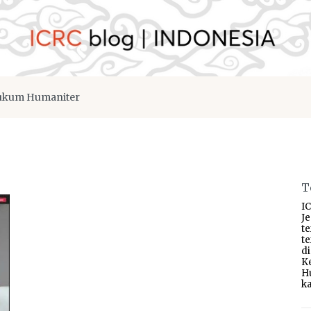
kum Humaniter
T
IC
J
t
t
d
K
H
ka