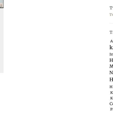
T
T
T
A
k
I
H
M
N
H
H
K
K
C
P