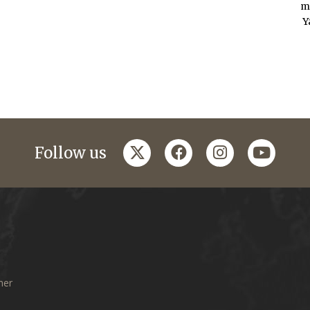
m
Y
twitter
facebook
instagram
youtub
Follow us
mer