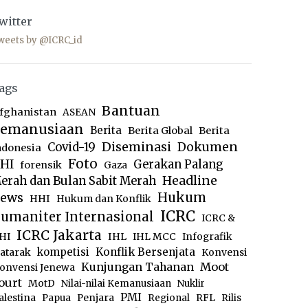
witter
weets by @ICRC_id
ags
Bantuan
fghanistan
ASEAN
emanusiaan
Berita
Berita Global
Berita
Diseminasi
Dokumen
Covid-19
ndonesia
Foto
HI
Gerakan Palang
forensik
Gaza
Headline
erah dan Bulan Sabit Merah
ews
Hukum
HHI
Hukum dan Konflik
ICRC
umaniter Internasional
ICRC &
ICRC Jakarta
IHL
HI
IHL MCC
Infografik
kompetisi
Konflik Bersenjata
atarak
Konvensi
Moot
Kunjungan Tahanan
onvensi Jenewa
ourt
MotD
Nilai-nilai Kemanusiaan
Nuklir
PMI
alestina
Papua
Penjara
Regional
RFL
Rilis