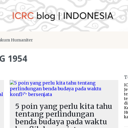
kum Humaniter
G 1954
T
IC
J
t
t
d
5 poin yang perlu kita tahu
K
tentang perlindungan
H
ka
benda budaya pada waktu