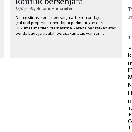
konflik bersenjata
18/01/2018
, Hukum Humaniter
T
Dalam situasi konflik bersenjata, benda budaya
T
(cultural properties) mendapat perlindungan dari
Hukum Humaniter Internasional karena perusakan atas
benda budaya adalah perusakan atas warisan ...
T
A
k
I
H
M
N
H
H
K
K
C
P