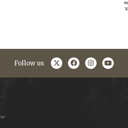
m
Y
twitter
facebook
instagram
youtub
Follow us
mer