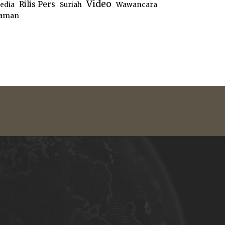
Video
Rilis Pers
edia
Suriah
Wawancara
aman
e