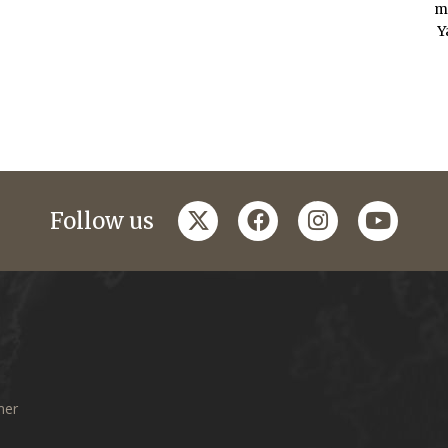
m
Y
twitter
facebook
instagram
youtub
Follow us
mer