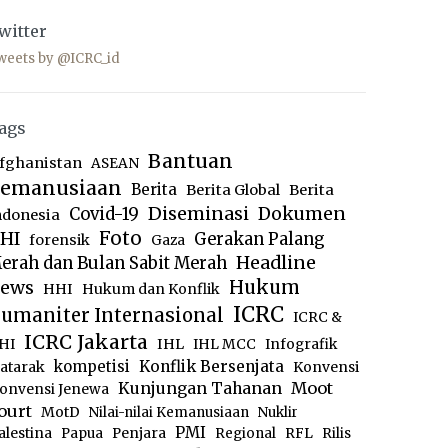
witter
weets by @ICRC_id
ags
Bantuan
fghanistan
ASEAN
emanusiaan
Berita
Berita Global
Berita
Diseminasi
Dokumen
Covid-19
ndonesia
Foto
HI
Gerakan Palang
forensik
Gaza
Headline
erah dan Bulan Sabit Merah
ews
Hukum
HHI
Hukum dan Konflik
ICRC
umaniter Internasional
ICRC &
ICRC Jakarta
IHL
HI
IHL MCC
Infografik
kompetisi
Konflik Bersenjata
atarak
Konvensi
Moot
Kunjungan Tahanan
onvensi Jenewa
ourt
MotD
Nilai-nilai Kemanusiaan
Nuklir
PMI
alestina
Papua
Penjara
Regional
RFL
Rilis