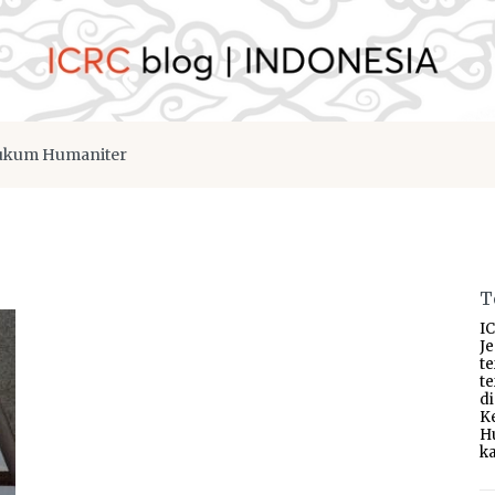
kum Humaniter
T
IC
J
t
t
d
K
H
ka