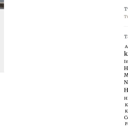
T
T
T
A
k
I
H
M
N
H
H
K
K
C
P