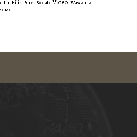
Video
Rilis Pers
edia
Suriah
Wawancara
aman
e