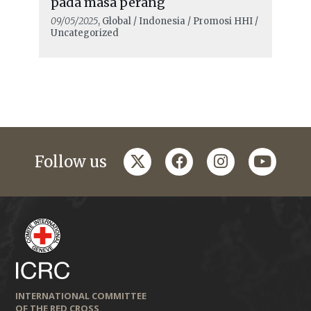
pada masa perang
09/05/2025
, Global / Indonesia / Promosi HHI /
Uncategorized
twitter
facebook
instagram
youtub
Follow us
INTERNATIONAL COMMITTEE
OF THE RED CROSS