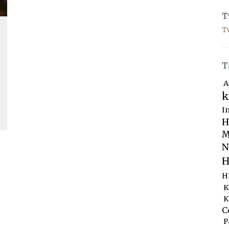
T
T
T
A
k
I
H
M
N
H
H
K
K
C
P