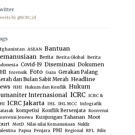
witter
weets by @ICRC_id
ags
Bantuan
fghanistan
ASEAN
emanusiaan
Berita
Berita Global
Berita
Diseminasi
Dokumen
Covid-19
ndonesia
Foto
HI
Gerakan Palang
forensik
Gaza
Headline
erah dan Bulan Sabit Merah
ews
Hukum
HHI
Hukum dan Konflik
ICRC
umaniter Internasional
ICRC &
ICRC Jakarta
IHL
HI
IHL MCC
Infografik
kompetisi
Konflik Bersenjata
atarak
Konvensi
Moot
Kunjungan Tahanan
onvensi Jenewa
ourt
MotD
Nilai-nilai Kemanusiaan
Nuklir
PMI
alestina
Papua
Penjara
Regional
RFL
Rilis