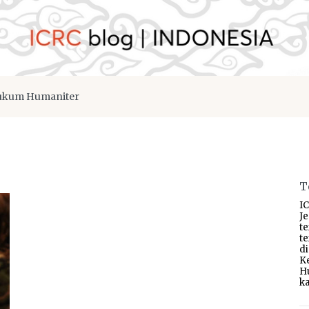
kum Humaniter
T
IC
J
t
t
d
K
H
ka