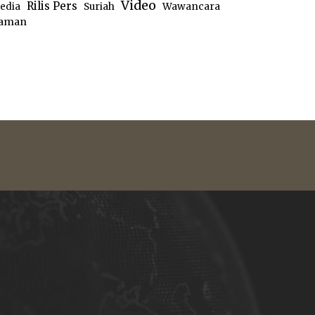
Video
Rilis Pers
edia
Suriah
Wawancara
aman
e