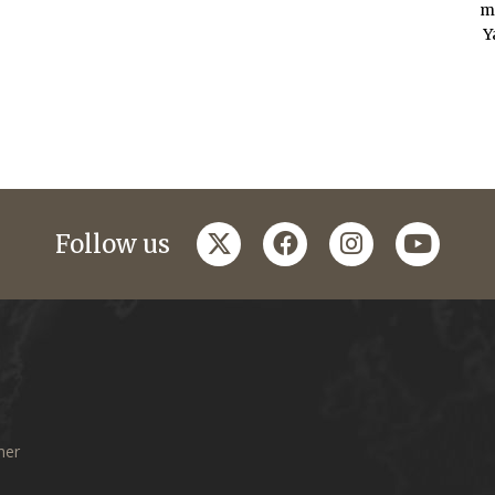
m
Y
twitter
facebook
instagram
youtub
Follow us
mer