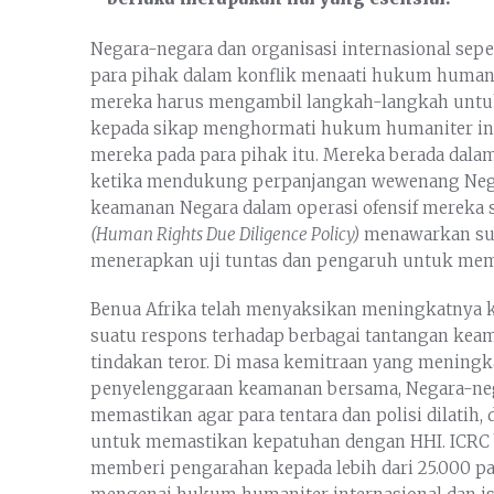
Negara-negara dan organisasi internasional se
para pihak dalam konflik menaati hukum humanit
mereka harus mengambil langkah-langkah untu
kepada sikap menghormati hukum humaniter in
mereka pada para pihak itu. Mereka berada dala
ketika mendukung perpanjangan wewenang Neg
keamanan Negara dalam operasi ofensif mereka s
(Human Rights Due Diligence Policy)
menawarkan sua
menerapkan uji tuntas dan pengaruh untuk mem
Benua Afrika telah menyaksikan meningkatnya k
suatu respons terhadap berbagai tantangan ke
tindakan teror. Di masa kemitraan yang meningk
penyelenggaraan keamanan bersama, Negara-nega
memastikan agar para tentara dan polisi dilatih,
untuk memastikan kepatuhan dengan HHI. ICRC b
memberi pengarahan kepada lebih dari 25.000 p