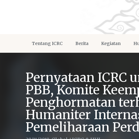
Tentang ICRC
Berita
Kegiatan
Hu
Pernyataan ICRC 
PBB, Komite Keemp
Penghormatan te
Humaniter Interna
Pemeliharaan Per