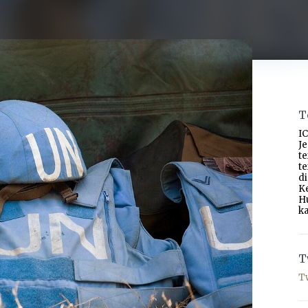
T
IC
J
t
t
d
K
H
ka
T
T