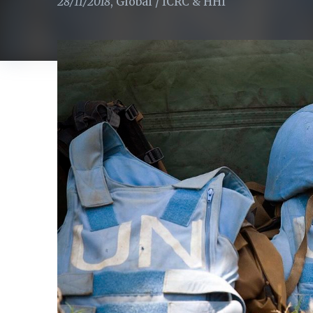
28/11/2018
,
Global
/
ICRC & HHI