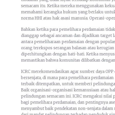
semacam itu. Ketika mereka menggunakan kekua
memahami kerangka hukum yang berlaku untuk m
norma HHI atau hak asasi manusia. Operasi-oper
Bahkan ketika para pemelihara perdamaian tidak
dianggap sebagai ancaman dan dijadikan target 
antara pemeliharaan perdamaian dengan popula
orang terekspos serangan balasan atau kerugian i
diperhitungkan dengan hati-hati. Ketika menyus
memastikan bahwa komunitas dilibatkan dengan
ICRC merekomendasikan agar sumber daya OPP di
bersenjata, di mana para pemelihara perdamaian
terbaik ditempatkan, untuk memberi pelindungan
Baik organisasi-organisasi kemanusiaan atau 
pelindungan semacam ini. ICRC mengakui nilai 
bagi pemelihara perdamaian, dan pentingnya ase
menyambut baik pendekatan non-senjata dalam me
dari mandat pelindungan terhadap penduduk si