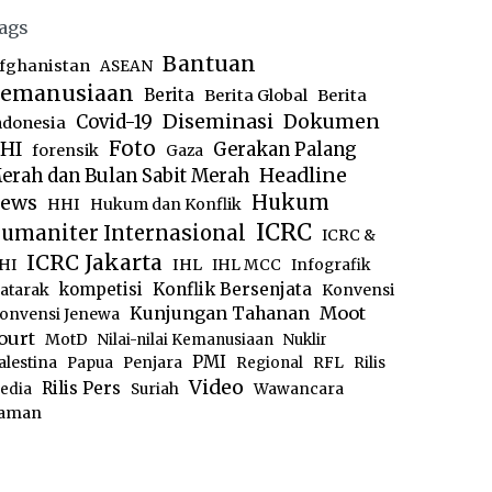
ags
Bantuan
fghanistan
ASEAN
emanusiaan
Berita
Berita Global
Berita
Diseminasi
Dokumen
Covid-19
ndonesia
Foto
HI
Gerakan Palang
forensik
Gaza
Headline
erah dan Bulan Sabit Merah
ews
Hukum
HHI
Hukum dan Konflik
ICRC
umaniter Internasional
ICRC &
ICRC Jakarta
IHL
HI
IHL MCC
Infografik
kompetisi
Konflik Bersenjata
atarak
Konvensi
Moot
Kunjungan Tahanan
onvensi Jenewa
ourt
MotD
Nilai-nilai Kemanusiaan
Nuklir
PMI
alestina
Papua
Penjara
Regional
RFL
Rilis
Video
Rilis Pers
edia
Suriah
Wawancara
aman