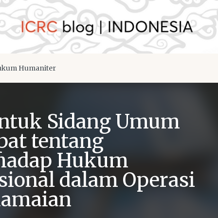
kum Humaniter
untuk Sidang Umum
at tentang
rhadap Hukum
sional dalam Operasi
damaian