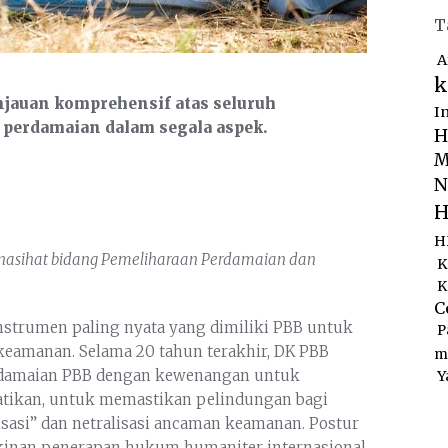
T
A
k
jauan komprehensif atas seluruh
I
perdamaian dalam segala aspek.
H
M
N
H
H
enasihat bidang Pemeliharaan Perdamaian dan
K
K
C
nstrumen paling nyata yang dimiliki PBB untuk
P
amanan. Selama 20 tahun terakhir, DK PBB
m
rdamaian PBB dengan kewenangan untuk
Y
ikan, untuk memastikan pelindungan bagi
lisasi” dan netralisasi ancaman keamanan. Postur
gkinan penerapan hukum humaniter internasional