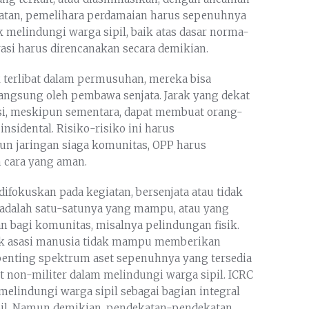
tan, pemelihara perdamaian harus sepenuhnya
elindungi warga sipil, baik atas dasar norma-
asi harus direncanakan secara demikian.
 terlibat dalam permusuhan, mereka bisa
langsung oleh pembawa senjata. Jarak yang dekat
si, meskipun sementara, dapat membuat orang-
nsidental. Risiko-risiko ini harus
un jaringan siaga komunitas, OPP harus
 cara yang aman.
fokuskan pada kegiatan, bersenjata atau tidak
 adalah satu-satunya yang mampu, atau yang
 bagi komunitas, misalnya pelindungan fisik.
hak asasi manusia tidak mampu memberikan
penting spektrum aset sepenuhnya yang tersedia
t non-militer dalam melindungi warga sipil. ICRC
lindungi warga sipil sebagai bagian integral
pil. Namun demikian, pendekatan-pendekatan