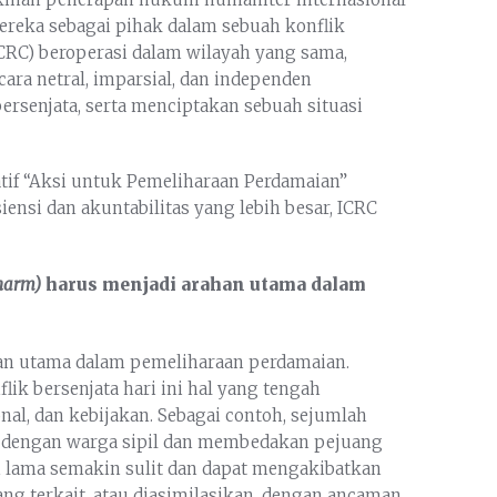
reka sebagai pihak dalam sebuah konflik
ICRC) beroperasi dalam wilayah yang sama,
ra netral, imparsial, dan independen
rsenjata, serta menciptakan sebuah situasi
tif “Aksi untuk Pemeliharaan Perdamaian”
siensi dan akuntabilitas yang lebih besar, ICRC
harm)
harus menjadi arahan utama dalam
dan utama dalam pemeliharaan perdamaian.
ik bersenjata hari ini hal yang tengah
al, dan kebijakan. Sebagai contoh, sejumlah
t dengan warga sipil dan membedakan pejuang
n lama semakin sulit dan dapat mengakibatkan
ng terkait, atau diasimilasikan, dengan ancaman