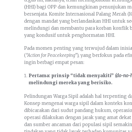
(HHI) bagi OPP dan kemungkinan penunjukan me
bersenjata. Komite Internasional Palang Merah (
dengan mandat yang berlandaskan HHI untuk seca
melindungi dan membantu para korban konflik be
yang kondusif untuk penghormatan HHI.
Pada momen penting yang terwujud dalam inisia
(
“Action for Peacekeeping”
), yang berfokus pada efi
ingin berbagi empat pesan:
Pertama: prinsip “tidak menyakiti”
(do-no-
melindungi mereka yang berisiko.
Pelindungan Warga Sipil adalah hal terpenting 
Konsep mengenai warga sipil dalam konteks konfl
dibicarakan dari sudut pandang hukum, operasion
operasi dilakukan dengan jarak yang amat deka
dan sumber ancaman dari populasi sipil semaki
tindakan yang tidak layak terhadap komunitas ya