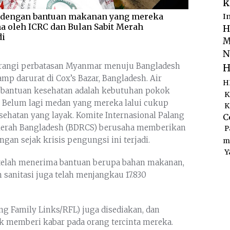
k
ne dengan bantuan makanan yang mereka
I
ma oleh ICRC dan Bulan Sabit Merah
H
di
M
N
berangi perbatasan Myanmar menuju Bangladesh
H
p darurat di Cox’s Bazar, Bangladesh. Air
H
a bantuan kesehatan adalah kebutuhan pokok
K
i. Belum lagi medan yang mereka lalui cukup
K
esehatan yang layak. Komite Internasional Palang
C
 Merah Bangladesh (BDRCS) berusaha memberikan
P
gan sejak krisis pengungsi ini terjadi.
m
Y
g telah menerima bantuan berupa bahan makanan,
n sanitasi juga telah menjangkau 17.830
g Family Links/RFL) juga disediakan, dan
 memberi kabar pada orang tercinta mereka.