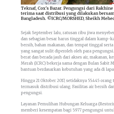
Teknaf, Cox's Bazar. Pengungsi dari Rakhi
terima saat distribusi yang dilakukan bersa
Bangladesh. ©ICRC/MORSHED, Sheikh Mehe
Sejak September lalu, ratusan ribu jiwa menye
dan sebagian besar harus tinggal dalam kamp-kam
bersih, bahan makanan, dan tempat tinggal sert
yang sangat sulit diperoleh oleh para pengungs
berat dan berada jauh dari akses air, makanan, k
Merah (ICRC) bekerja sama dengan Bulan Sabit
bantuan berdasarkan kebutuhan yang ada di lapan
Hingga 21 Oktober 2017, setidaknya 55.445 oran
termasuk distribusi ulang. Fasilitas air bersih da
pengungsi.
Layanan Pemulihan Hubungan Keluarga (Restorin
memberi kesempatan bagi 5.977 pengungsi untuk