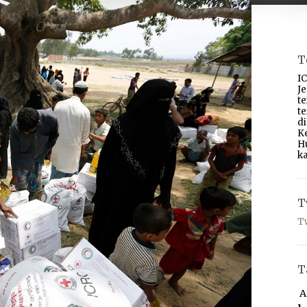
T
IC
J
t
t
d
K
H
ka
T
T
T
A