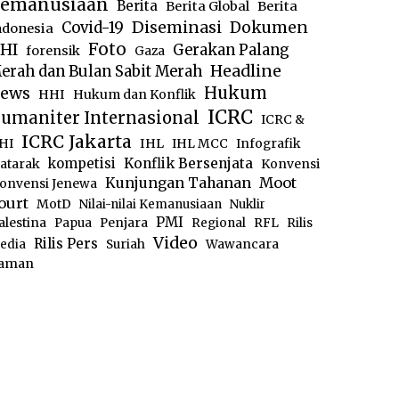
emanusiaan
Berita
Berita Global
Berita
Diseminasi
Dokumen
Covid-19
ndonesia
Foto
HI
Gerakan Palang
forensik
Gaza
Headline
erah dan Bulan Sabit Merah
ews
Hukum
HHI
Hukum dan Konflik
ICRC
umaniter Internasional
ICRC &
ICRC Jakarta
IHL
HI
IHL MCC
Infografik
kompetisi
Konflik Bersenjata
atarak
Konvensi
Moot
Kunjungan Tahanan
onvensi Jenewa
ourt
MotD
Nilai-nilai Kemanusiaan
Nuklir
PMI
alestina
Papua
Penjara
Regional
RFL
Rilis
Video
Rilis Pers
edia
Suriah
Wawancara
aman