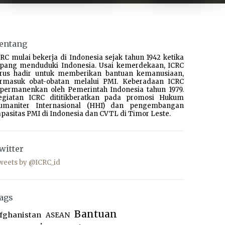
entang
RC mulai bekerja di Indonesia sejak tahun 1942 ketika
epang menduduki Indonesia. Usai kemerdekaan, ICRC
erus hadir untuk memberikan bantuan kemanusiaan,
ermasuk obat-obatan melalui PMI. Keberadaan ICRC
ipermanenkan oleh Pemerintah Indonesia tahun 1979.
egiatan ICRC dititikberatkan pada promosi Hukum
umaniter Internasional (HHI) dan pengembangan
pasitas PMI di Indonesia dan CVTL di Timor Leste.
witter
weets by @ICRC_id
ags
Bantuan
fghanistan
ASEAN