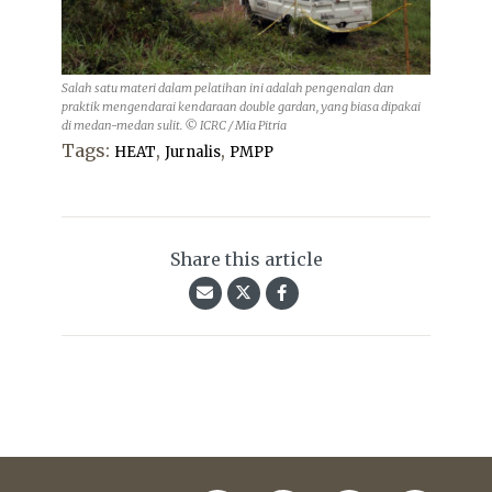
Salah satu materi dalam pelatihan ini adalah pengenalan dan
praktik mengendarai kendaraan double gardan, yang biasa dipakai
di medan-medan sulit. © ICRC / Mia Pitria
Tags:
,
,
HEAT
Jurnalis
PMPP
Share this article