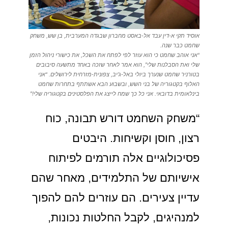
אוסיד תקי א-דין עבד אל-באסט מחברון שבגדה המערבית, בן שש, משחק
שחמט כבר שנה.
“אני אוהב שחמט כי הוא עוזר לפי לפתח את השכל, את כישורי ניהול הזמן
שלי ואת הסבלנות שלי”, הוא אמר לאחר שזכה באחד מתשעה סיבובים
בטורניר שחמט שנערך ביולי באל-ג’יב, צפונית-מזרחית לירושלים. “אני
האלוף בקטגוריה של בני השש, ובשבוע הבא אשתתף בתחרות שחמט
בינלאומית בדובאי. אני כל כך שמח לייצג את הפלסטינים בקטגוריה שלי!”
“משחק השחמט דורש תבונה, כוח
רצון, חוסן וקשיחות. היבטים
פסיכולוגיים אלה תורמים לפיתוח
אישיותם של התלמידים, מאחר שהם
עדיין צעירים. הם עוזרים להם להפוך
למנהיגים, לקבל החלטות נכונות,