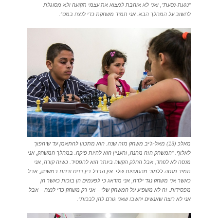
“נגעת-נסעת”, ואני לא אוהבת למצוא את עצמי תקועה ולא מסוגלת
לחשוב על המהלך הבא. אני תמיד משחקת כדי לנצח במט”.
מאלכּ (13) מאל-ג’יב משחק מזה שנה. הוא מתכוון להתאמן עד שיהפוך
לאלוף. “המשחק הזה מהנה, והעניין הוא להיות פיקח. במהלך המשחק, אני
מנסה לא לפחד, אבל החלק הקשה ביותר הוא להפסיד. כשזה קורה, אני
תמיד מנסה ללמוד מהטעויות שלי. אין הבדל בין בנים ובנות במשחק, אבל
כאשר אני משחק נגד ילדה, אני מודאג כי לפעמים הן בוכות כאשר הן
מפסידות. זה לא משפיע על המשחק שלי – אני רק משחק כדי לנצח – אבל
אני לא רוצה שאנשים יחשבו שאני גורם להן לבכות”.