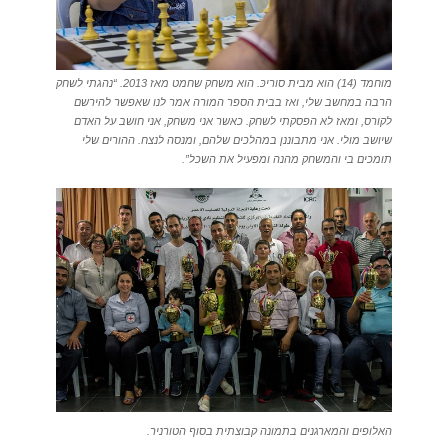
מוחמד (14) הוא מבית סוריכּ. הוא משחק שחמט מאז 2013. “נהגתי לשחק
הרבה במחשב שלי, ואז בבית הספר המורה אמר לנו שאפשר להירשם
לקורס, ומאז לא הפסקתי לשחק. כאשר אני משחק, אני חושב על האדם
שיושב מולי. אני מתבוננן במהלכים שלהם, ומנסה לנצח. ההורים שלי
תומכים בי והמשחק מהנה ומפעיל את השכל”.
האלופים והמארגנים בתמונה קבוצתית בסוף הטורניר.