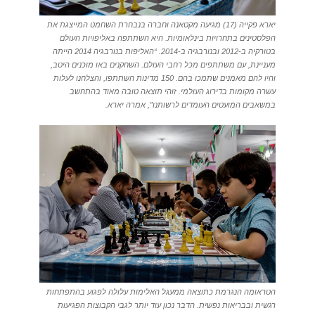
יארא פקייה (17) מגיעה מקטאנה וחברה בנבחרת השחמט המייצגת את
הפלסטינים בתחרויות בינלאומיות. היא השתתפה באליפויות העולם
בטורקיה ב-2012 ובנורבגיה ב-2014. “האליפות בנורבגיה 2014 הייתה
מעניינת, עם משתתפים מכל רחבי העולם. השחקנים באו מוכנים היטב,
והיו להם מאמנים שתמכו בהם. 150 מדינות השתתפו, והצלחנו לעלות
עשרה מקומות בדירוג העולמי. זוהי תוצאה טובה מאוד בהתחשב
במשאבים המועטים העומדים לרשותנו”, אמרה יארא.
הטראומה הנגרמת כתוצאה ממעגל האלימות עלולה לפגוע בהתפתחות
רגשית ובבריאות נפשית. הדבר נכון עוד יותר לגבי הקבוצות הפגיעות