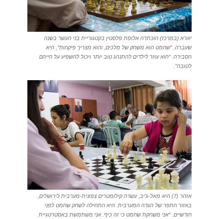
יארא (במרכז) הוכתרה אלופת פלסטין בקטגוריית בני העשר בשנה
שעברה. “שחמט הוא משחק של מלכים, והוא מצריך פיקחות”, היא
הסבירה. “הוא עוזר לילדים להתנהג טוב יותר ויכול להשפיע על חייהם
לטובה”.
אזהר (7) היא מאל-ג’יב, עשרה קילומטרים צפונית-מערבית לירושלים,
באזור התפר של הגדה המערבית. היא התחילה לשחק שחמט לפני
חודשיים. “אני משחקת שחמט כי זה כיף. אני משתמשת באסטרטגיית