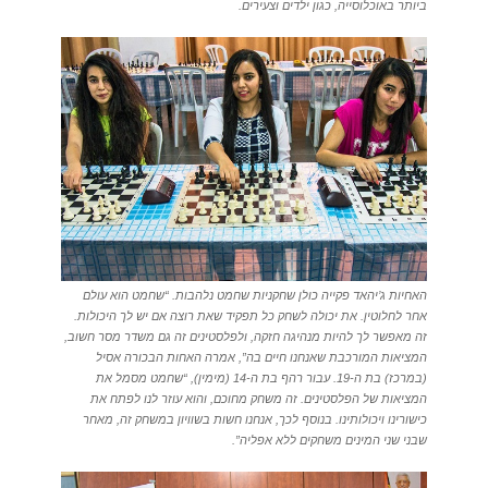
ביותר באוכלוסייה, כגון ילדים וצעירים.
האחיות ג’יהאד פקייה כולן שחקניות שחמט נלהבות. “שחמט הוא עולם
אחר לחלוטין. את יכולה לשחק כל תפקיד שאת רוצה אם יש לך היכולות.
זה מאפשר לך להיות מנהיגה חזקה, ולפלסטינים זה גם משדר מסר חשוב,
המציאות המורכבת שאנחנו חיים בה”, אמרה האחות הבכורה אסיל
(במרכז) בת ה-19. עבור רהף בת ה-14 (מימין), “שחמט מסמל את
המציאות של הפלסטינים. זה משחק מחוכם, והוא עוזר לנו לפתח את
כישורינו ויכולותינו. בנוסף לכך, אנחנו חשות בשוויון במשחק זה, מאחר
שבני שני המינים משחקים ללא אפליה”.