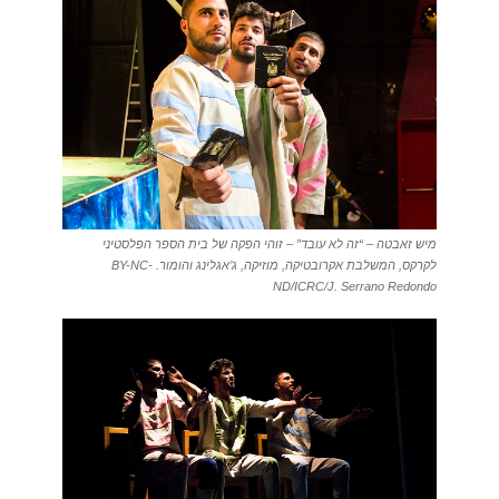
מיש זאבטה – “זה לא עובד” – זוהי הפקה של בית הספר הפלסטיני
לקרקס, המשלבת אקרובטיקה, מוזיקה, ג’אגלינג והומור. BY-NC-
ND/ICRC/J. Serrano Redondo