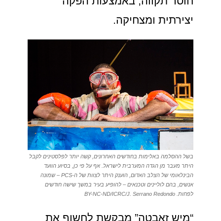
חוסר תקווה, באמצעות הפקה
יצירתית ומצחיקה.
בשל ההסלמה באלימות בחודשים האחרונים, קשה יותר לפלסטינים לקבל
היתר מעבר מן הגדה המערבית לישראל. אף על פי כן, בסיוע הוועד
הבינלאומי של הצלב האדום, הוענק היתר לצוות של ה-PCS – שמונה
אנשים, בהם לוליינים וטכנאים – להופיע בעיר במשך שישה חודשים
לפחות. BY-NC-ND/ICRC/J. Serrano Redondo
“מיש זאבטה” מבקשת לחשוף את