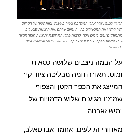
הרעיון למופע עלה אחרי המלחמה בעזה ב-2014. צוות צעיר של הקרקס
רצה להציג את המכשולים בחיי היומיום שלהם ואת הרגשות שצעירים
מתמודדים עמם בימים אלה, לרבות פחד, התרגשות ותחושת חוסר תקווה
– באמצעות הפקה יצירתית ומצחיקה. BY-NC-ND/ICRC/J. Serrano
Redondo
על הבמה ניצבים שלושה כסאות
ומוט. תאורה חמה מבליטה ציור קיר
המייצג את הכפר הקטן והצפוף
שממנו מגיעות שלוש הדמויות של
“מיש זאבטה”.
מאחורי הקלעים, אחמד אבו טאלב,