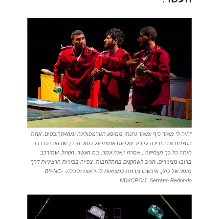
“היה לי מאוד כיף ומאוד נהנתי ממופע הטרמפולינה ומהאקרובטים. אחת
הסצנות גם הזכירה לי ריב שלי עם אחותי על כסא. הדרך שבהם הם רבו
היתה כל כך מצחיקה”, אמרה ז’אנה עמר, בת העשר. הקהל, שמורכב
ברובו מצעירים, הגיב לשחקנים בהתלהבות. צפייה בבעיות הרציניות דרך
מופע של ליצן, איכשהו גורמת למציאות להיראות נסבלת. BY-NC-
ND/ICRC/J. Serrano Redondo