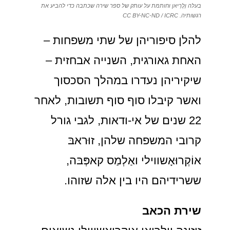
בעלה וָלֶרְיאן וחותמת על עותק של ספר שירה שכתבה כדי להביע את
רגשותיה. CC BY-NC-ND / ICRC
להלן סיפוריהן של שתי משפחות –
האחת גאורגית, השנייה אבחזית –
שיקיריהן נעדרו במהלך הסכסוך
ואשר קיבלו סוף סוף תשובות, לאחר
22 שנים של אי-ודאות, לגבי גורל
קרובי המשפחה שלהן, זוּראבּ
אוֹקְרוּאָשווילי ואַלְמַס קאפְּבּה,
ששרידיהם היו בין אלה שזוהו.
שירת הכאב