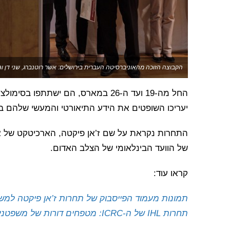
הקבוצה הזוכה מהאוניברסיטה העברית בירושלים: אשר רוטנברג, שני דן וגל כהן. צילום
החל מה-19 ועד ה-26 במארס, הם ישתת
יעריכו השופטים את הידע התיאורטי והמעשי שלהם ב
של הוועד הבינלאומי של הצלב האדום.
קראו עוד:
תמונות מעמוד הפייסבוק של תחרות ז’אן פיקטה למשפ
תחרות IHL של ה-ICRC: מטפחים דורות של משפטנים