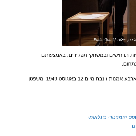
: Eddie Gerald
פו בסימולציות תרחישים ובמשחקי תפקידים, באמצעותם
תחום.
התחרות נקראת על שם ז’אן פיקטה, הארכיטקט של ארבע אמנות ז’נבה מיום 12 באוגוסט 1949 ומשפטן
ט הומניטרי בינלאומי