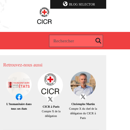
BLOG SELECTOR
Retrouvez-nous aussi
Christophe Martin
L'humanitaire dans
CICR à Paris
Compte X du chef de la
tous ses états
Compte X de la
délégation du CICR à
délégation
Paris