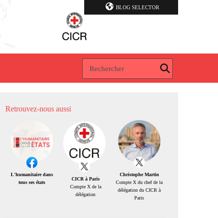
BLOG SELECTOR
Retrouvez-nous aussi
Christophe Martin
L'humanitaire dans
CICR à Paris
Compte X du chef de la
tous ses états
Compte X de la
délégation du CICR à
délégation
Paris