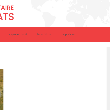
Principes et droit
Nos films
Le podcast