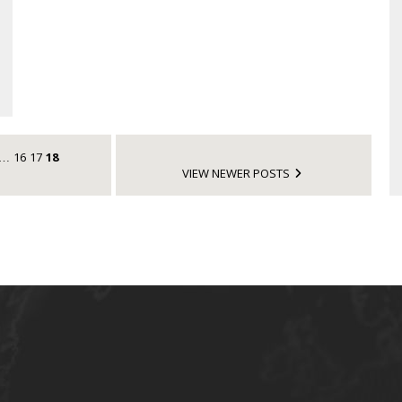
16
17
18
…
VIEW NEWER POSTS