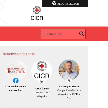
BLOG SELECTOR
Retrouvez-nous aussi
Christophe Martin
L'humanitaire dans
CICR à Paris
Compte X du chef de la
tous ses états
Compte X de la
délégation du CICR à
délégation
Paris