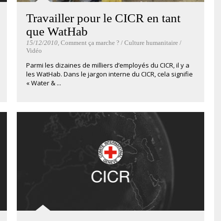
Travailler pour le CICR en tant
que WatHab
15/12/2010
, Comment ça marche ? / Culture humanitaire /
Vidéo
Parmi les dizaines de milliers d’employés du CICR, il y a
les WatHab. Dans le jargon interne du CICR, cela signifie
« Water & ...