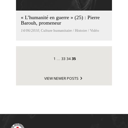
« L’humanité en guerre » (25) : Pierre
Barouh, promeneur
14/06/2010
, Culture humanitaire / Histoire / Vidéo
1
33
34
35
…
VIEW NEWER POSTS