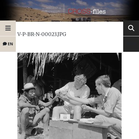
V-P-BR-N-00023.JPG
EN