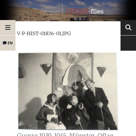
V-P-HIST-01836-01.JPG
EN
Guerre 1939-1945. Münster. Oflag