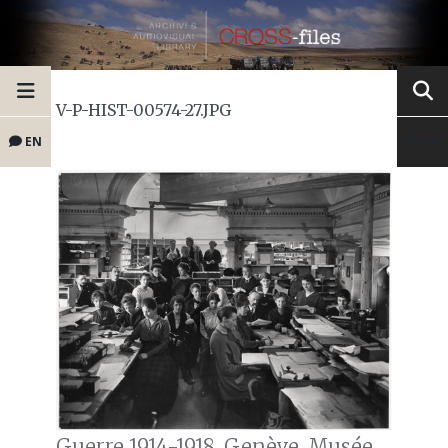
V-P-HIST-00574-27.JPG
EN
Guerre 1914-1918. Genève, Musée