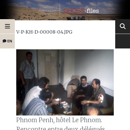
V-P-KH-D-00008-04.JPG
EN
Phnom Penh, hôtel Le Phnom.
Rencontre entre deux délégués