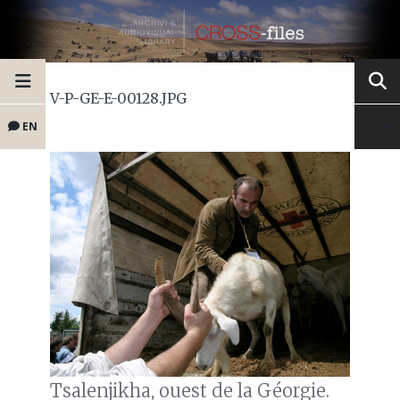
V-P-GE-E-00128.JPG
EN
Tsalenjikha, ouest de la Géorgie.