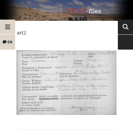
art2
EN