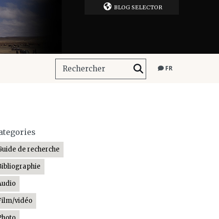
BLOG SELECTOR
FR
ategories
Guide de recherche
Bibliographie
Audio
Film/vidéo
Photo