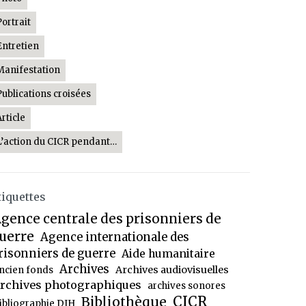
Portrait
Entretien
Manifestation
Publications croisées
Article
L’action du CICR pendant…
tiquettes
gence centrale des prisonniers de
uerre
Agence internationale des
risonniers de guerre
Aide humanitaire
Archives
Archives audiovisuelles
ncien fonds
rchives photographiques
archives sonores
CICR
Bibliothèque
ibliographie DIH