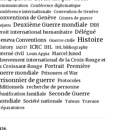
ommunication
Conférence diplomatique
onférence internationale
Convention de Genève
onventions de Genève
Crimes de guerre
Deuxième Guerre mondiale
DIH
ejavu
Délégué
roit international humanitaire
Histoire
eneva Conventions
Guerre civile
ICRC
istory
IHL
IAD17
IHL bibliography
nterné civil
Marcel Junod
Louis Appia
ouvement international de la Croix-Rouge et
Portrait
Première
u Croissant-Rouge
uerre mondiale
Prisoners of War
risonnier de guerre
Protocoles
dditionnels
recherche de personne
Seconde Guerre
éunification familiale
ondiale
Société nationale
Travaux
Taiwan
réparatoires
026