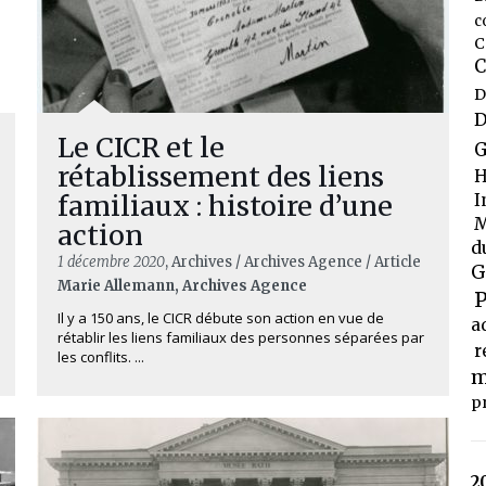
c
C
C
D
D
Le CICR et le
G
rétablissement des liens
H
familiaux : histoire d’une
I
M
action
d
1 décembre 2020
, Archives / Archives Agence / Article
G
Marie Allemann, Archives Agence
P
Il y a 150 ans, le CICR débute son action en vue de
a
rétablir les liens familiaux des personnes séparées par
r
les conflits. ...
m
p
2