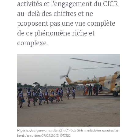
activités et l’engagement du CICR
au-delà des chiffres et ne
proposent pas une vue complète
de ce phénomène riche et
complexe.
Nigéria. Quelques-unes des 82 « Chibok Girls » relâchées montent à
bord d’un avion. 07/05/2017. ©ICRC.