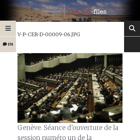
V-P-CER-D-00009-06.JPG
EN
Genève. Séance d'ouverture de la
session numéro un de la