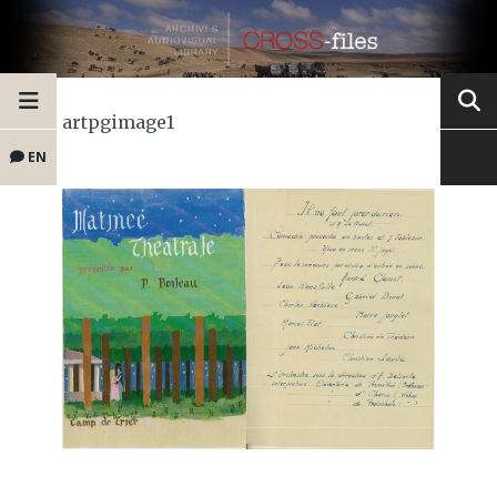
artpgimage1
EN