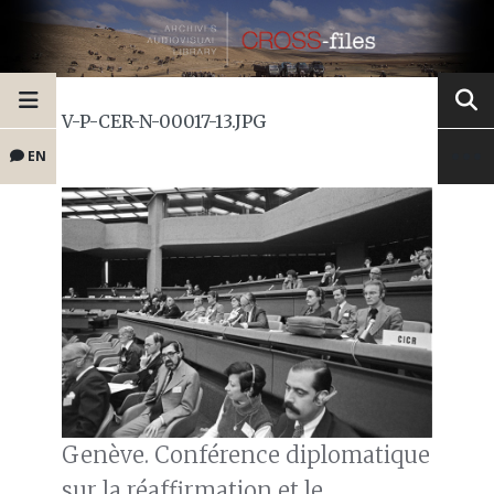
V-P-CER-N-00017-13.JPG
EN
Genève. Conférence diplomatique
sur la réaffirmation et le