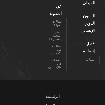
الميدان
عن
المدونة
القانون
مقالات
الدولي
صوتية
الإنساني
أرشيف
المجلة
المطبوعة
قضايا
مقالات
من
إنسانية
الأرشيف
ملفات
المساهمة
في
«الإنساني»
الرئيسية