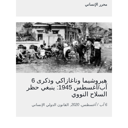
محرر الإنساني
هيروشيما وناغازاكي وذكرى 6
آب/أغسطس 1945: ينبغي حظر
السلاح النووي
6 آب / أغسطس، 2020
, القانون الدولي الإنساني