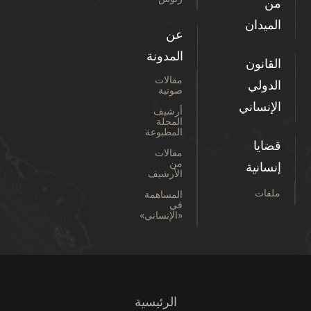
من
الميدان
عن
المدونة
القانون
مقالات
الدولي
صوتية
الإنساني
أرشيف
المجلة
المطبوعة
قضايا
مقالات
من
إنسانية
الأرشيف
ملفات
المساهمة
في
«الإنساني»
الرئيسية