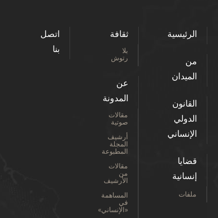
الرئيسية
ثقافة
اتصل
بنا
بلا
رتوش
من
الميدان
عن
المدونة
القانون
مقالات
الدولي
صوتية
الإنساني
أرشيف
المجلة
المطبوعة
قضايا
مقالات
من
إنسانية
الأرشيف
ملفات
المساهمة
في
«الإنساني»