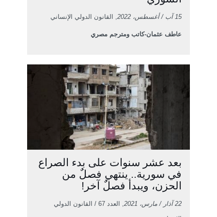
15 آب / أغسطس، 2022
, القانون الدولي الإنساني
عاطف عثمان-كاتب ومترجم مصري
بعد عشر سنوات على بدء الصراع
في سورية.. ينتهي فصلٌ من
الحزن، ويبدأ فصلٌ آخر!
22 آذار / مارس، 2021
, العدد 67 / القانون الدولي