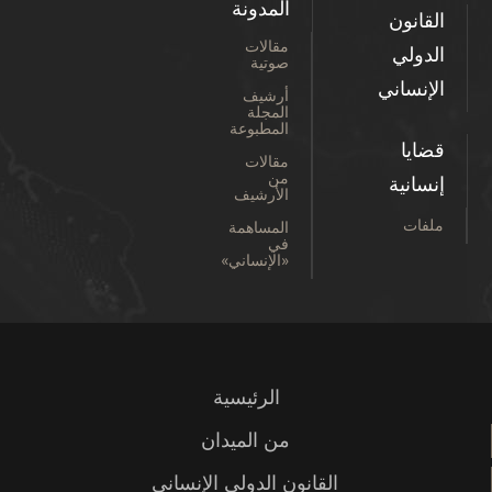
المدونة
القانون
مقالات
الدولي
صوتية
الإنساني
أرشيف
المجلة
المطبوعة
قضايا
مقالات
من
إنسانية
الأرشيف
ملفات
المساهمة
في
«الإنساني»
الرئيسية
من الميدان
القانون الدولي الإنساني