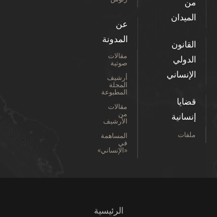
من
الميدان
عن
المدونة
القانون
مقالات
الدولي
صوتية
الإنساني
أرشيف
المجلة
المطبوعة
قضايا
مقالات
من
إنسانية
الأرشيف
ملفات
المساهمة
في
«الإنساني»
الرئيسية