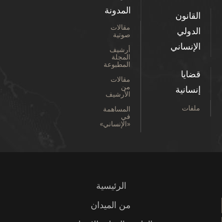
المدونة
القانون
مقالات
الدولي
صوتية
الإنساني
أرشيف
المجلة
المطبوعة
قضايا
مقالات
من
إنسانية
الأرشيف
ملفات
المساهمة
في
«الإنساني»
الرئيسية
من الميدان